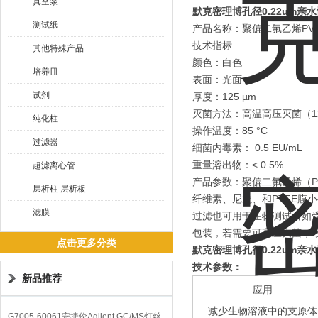
真空泵
默克密理博孔径0.22um亲水
测试纸
产品名称：聚偏二氟乙烯PV
技术指标
其他特殊产品
颜色：白色
培养皿
表面：光面
试剂
厚度：125 µm
灭菌方法：高温高压灭菌（121 
纯化柱
操作温度：85 °C
过滤器
细菌内毒素： 0.5 EU/mL
重量溶出物：< 0.5%
超滤离心管
产品参数：聚偏二氟乙烯（P
层析柱 层析板
纤维素、尼龙、和PTFE膜
滤膜
过滤也可用于生物测试（如受
包装，若需要可高压灭菌，*灭
点击更多分类
默克密理博孔径0.22um亲水
技术参数：
新品推荐
应用
减少生物溶液中的支原体
G7005-60061安捷伦Agilent GC/MS灯丝