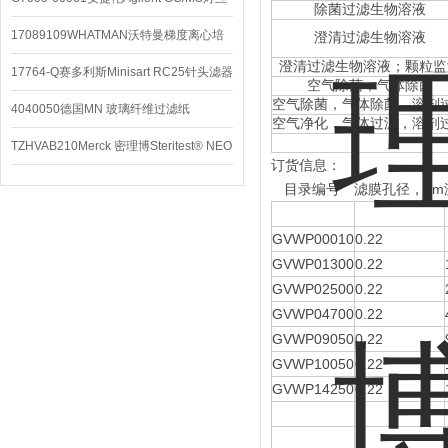
除菌过滤生物溶液
配件
17089109WHATMAN沃特曼梯度离心培
澄清过滤生物溶液
澄清过滤生物溶液；颗粒监
养基
17764-Q赛多利斯Minisart RC25针头滤器
空气除菌，气体除菌
空气除菌，气体除菌，溶剂
4040050德国MN 玻璃纤维过滤纸
空气净化，气体过滤，溶剂
TZHVAB210Merck 密理博Steritest® NEO
订货信息：
设备
目录编号
滤膜孔径，µm
GVWP00010
0.22
GVWP01300
0.22
GVWP02500
0.22
GVWP04700
0.22
GVWP09050
0.22
GVWP10050
0.22
GVWP14250
0.22