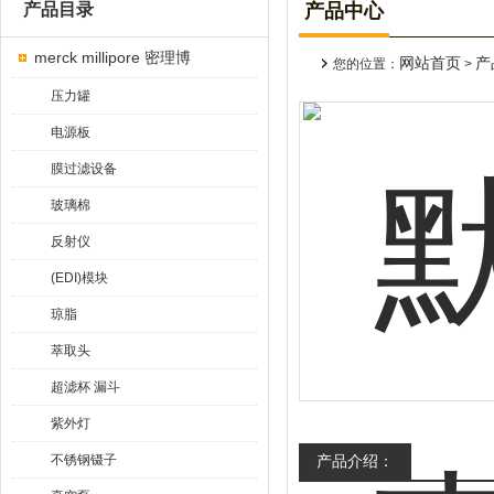
产品目录
产品中心
merck millipore 密理博
网站首页
产
您的位置：
>
压力罐
电源板
膜过滤设备
玻璃棉
反射仪
(EDI)模块
琼脂
萃取头
超滤杯 漏斗
紫外灯
不锈钢镊子
产品介绍：