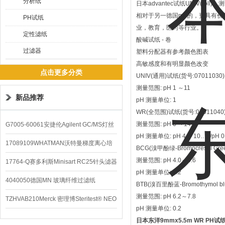
分析纸
日本advantec试纸UNIV(roll)
相对于另一德国mn的，更具有价格
PH试纸
业，教育，医药等行业。
定性滤纸
酸碱试纸 - 卷
过滤器
塑料分配器有参考颜色图表
高敏感度和有明显颜色改变
点击更多分类
UNIV(通用)试纸(货号:07011030)
测量范围: pH 1 ～11
新品推荐
pH 测量单位: 1
WR(全范围)试纸(货号:07011040
测量范围: pH 0 ～14
G7005-60061安捷伦Agilent GC/MS灯丝
pH 测量单位: pH 4 ～10…1/pH 0
配件
17089109WHATMAN沃特曼梯度离心培
BCG(溴甲酚绿-Bromocresol Gre
测量范围: pH 4.0～5.6
养基
17764-Q赛多利斯Minisart RC25针头滤器
pH 测量单位: 0.2
4040050德国MN 玻璃纤维过滤纸
BTB(溴百里酚蓝-Bromothymol bl
测量范围: pH 6.2～7.8
TZHVAB210Merck 密理博Steritest® NEO
pH 测量单位: 0.2
设备
日本东洋9mmx5.5m WR PH试