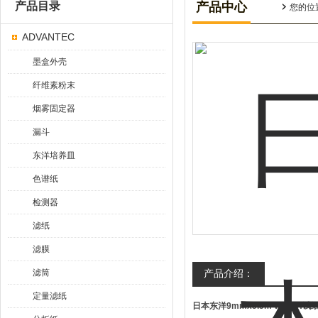
产品目录
产品中心
您的位
ADVANTEC
墨盒外壳
纤维素粉末
烟雾固定器
漏斗
东洋培养皿
色谱纸
检测器
滤纸
滤膜
滤筒
产品介绍：
定量滤纸
日本东洋9mmx5.5m WR PH试