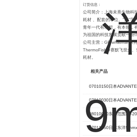
订货信息：
公司简介：上海未熹生物科
“
”
耗材
、配套的单位。
未
字
青年一代有理想，有本领，
为祖国的科技发展贡献一份
GE whatman
公司主营：
沃
ThermoFisher
赛默飞世尔、
耗材。
相关产品
07010150日本ADVAN
07010030日本ADVAN
08010020东洋范围25-
07011050日本东洋9mm