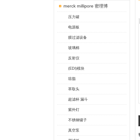
merck millipore 密理博
压力罐
电源板
膜过滤设备
玻璃棉
反射仪
(EDI)模块
琼脂
萃取头
超滤杯 漏斗
紫外灯
不锈钢镊子
真空泵