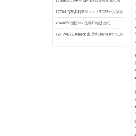
配件
17089109WHATMAN沃特曼梯度离心培
养基
17764-Q赛多利斯Minisart RC25针头滤器
4040050德国MN 玻璃纤维过滤纸
TZHVAB210Merck 密理博Steritest® NEO
设备