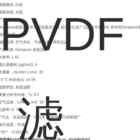
滤膜颜色: 白色
滤膜表面: 光面
产品特点：
Durapore表面滤膜具有高流速高流量 低溶出以及广泛的化学相容性.亲水性Durap
或PTFE膜
滤膜应用: 空气净化，气体过滤，溶剂过滤
产品名称: Durapore 表面滤膜
折射率: 1.42
蛋白质吸附 (µg/cm2): 4
水通量，mL/min x cm2: 35
23 °C 时的泡点: ≥0.56
滤膜类型: 表面滤膜
重量分析溶出物，%: 0.5
空气流速，L/min x cm2: 20
孔隙率 %: 75
**方法：高温高压**（121度，1BAR),EO或射线**
操作温度：85度
**内**：0.5EU/ML
密理博PVDF滤膜直径90mm孔径0.45um
HVHP09050