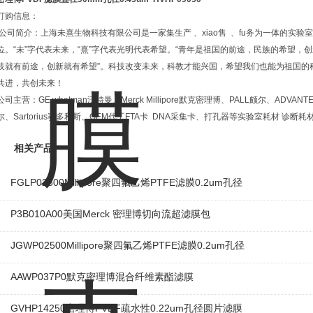
订购信息：
公司简介：上海未熹生物科技有限公司是一家集生产 、xiao售 、fu务为一体的实验
位。“未”字代表未来，“熹”字代表光明代表希望。“青年是祖国的前途，民族的希望
技就有前途，创新就有希望”。科技改变未来，科教才能兴国，希望我们也能为祖国的
共进，共创未来！
公司主营：GE whatman沃特曼、Merck Millipore默克密理博、PALL颇尔、ADVANTE
尔、Sartorius赛多利斯、OEM代工FTA卡 DNA采集卡、打孔器等实验室耗材 诊断耗
相关产品
FGLP02500Millipore聚四氟乙烯PTFE滤膜0.2um孔径
P3B010A00美国Merck 密理博切向流超滤膜包
JGWP02500Millipore聚四氟乙烯PTFE滤膜0.2um孔径
AAWP037P0默克密理博混合纤维素酯滤膜
GVHP14250密理博PVDF疏水性0.22um孔径圆片滤膜