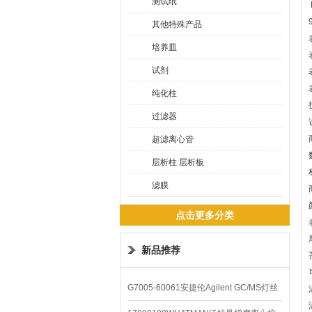
测试纸
其他特殊产品
培养皿
试剂
纯化柱
过滤器
超滤离心管
层析柱 层析板
滤膜
点击更多分类
新品推荐
G7005-60061安捷伦Agilent GC/MS灯丝