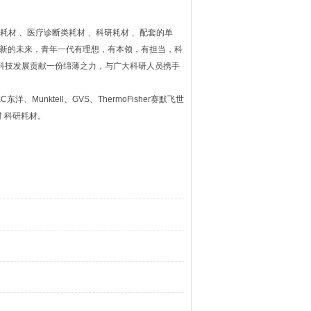
室耗材 、医疗诊断类耗材 、科研耗材 、配套的单
，创新的未来，青年一代有理想，有本领，有担当，科
科技发展贡献一份绵薄之力，与广大科研人员携手
C东洋、Munktell、GVS、ThermoFisher赛默飞世
材 科研耗材。