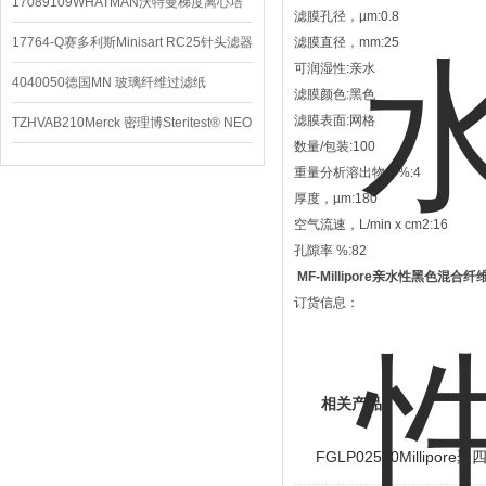
配件
17089109WHATMAN沃特曼梯度离心培
滤膜孔径，µm:0.8
养基
17764-Q赛多利斯Minisart RC25针头滤器
滤膜直径，mm:25
可润湿性:亲水
4040050德国MN 玻璃纤维过滤纸
滤膜颜色:黑色
滤膜表面:网格
TZHVAB210Merck 密理博Steritest® NEO
数量/包装:100
设备
重量分析溶出物，%:4
厚度，µm:180
空气流速，L/min x cm2:16
孔隙率 %:82
MF-Millipore亲水性黑色混合
订货信息：
相关产品
FGLP02500Millipor