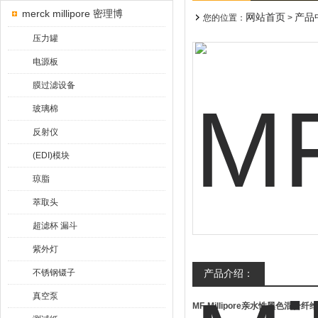
merck millipore 密理博
网站首页
产品
您的位置：
>
压力罐
电源板
膜过滤设备
玻璃棉
反射仪
(EDI)模块
琼脂
萃取头
超滤杯 漏斗
紫外灯
不锈钢镊子
产品介绍：
真空泵
MF-Millipore亲水性黑色混合