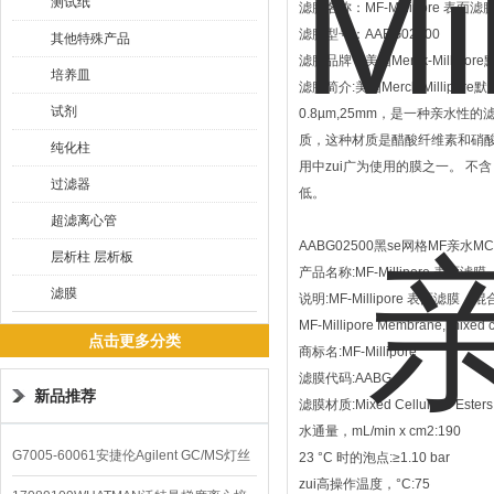
测试纸
滤膜名称：MF-Millipore 表面滤
滤膜型号：AABG02500
其他特殊产品
滤膜品牌：美国Merck-Millipo
培养皿
滤膜简介:美国Merck-Millipo
试剂
0.8µm,25mm，是一种亲水性的滤
质，这种材质是醋酸纤维素和硝酸纤
纯化柱
用中zui广为使用的膜之一。 不含 Tr
过滤器
低。
超滤离心管
AABG02500黑se网格MF亲水MC
层析柱 层析板
产品名称:MF-Millipore 表面滤膜
滤膜
说明:MF-Millipore 表面滤
MF-Millipore Membrane, mixed ce
点击更多分类
商标名:MF-Millipore
滤膜代码:AABG
新品推荐
滤膜材质:Mixed Cellulose Esters
水通量，mL/min x cm2:190
G7005-60061安捷伦Agilent GC/MS灯丝
23 °C 时的泡点:≥1.10 bar
zui高操作温度，°C:75