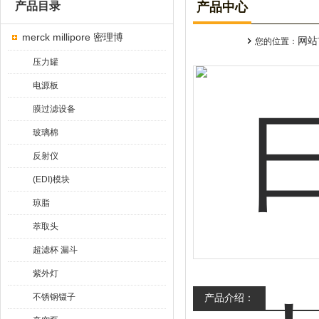
产品目录
产品中心
merck millipore 密理博
网站
您的位置：
压力罐
电源板
膜过滤设备
玻璃棉
反射仪
(EDI)模块
琼脂
萃取头
超滤杯 漏斗
紫外灯
不锈钢镊子
产品介绍：