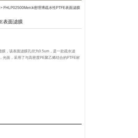
> FHLP02500Merck密理博疏水性PTFE表面滤膜
FE表面滤膜
面滤膜，该表面滤膜孔径为0.5um，是一款疏水滤
白色，光面，采用了与高密度PE聚乙烯结合的PTFE材
PTFE膜拥有广泛的化学兼容性与酸，碱和溶剂。