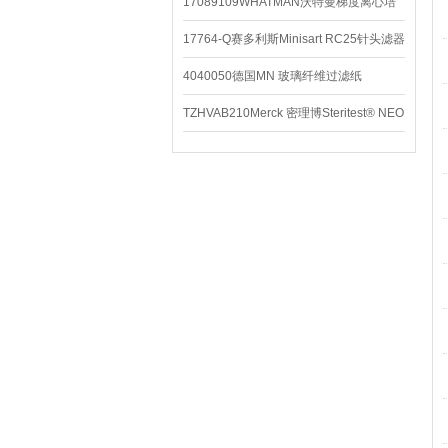
配件
17089109WHATMAN沃特曼梯度离心培
养基
17764-Q赛多利斯Minisart RC25针头滤器
4040050德国MN 玻璃纤维过滤纸
TZHVAB210Merck 密理博Steritest® NEO
设备