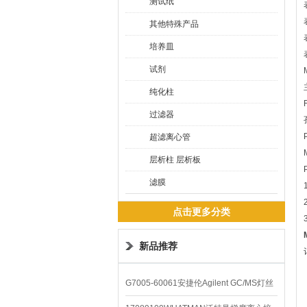
测试纸
其他特殊产品
培养皿
试剂
纯化柱
过滤器
超滤离心管
层析柱 层析板
滤膜
点击更多分类
新品推荐
G7005-60061安捷伦Agilent GC/MS灯丝