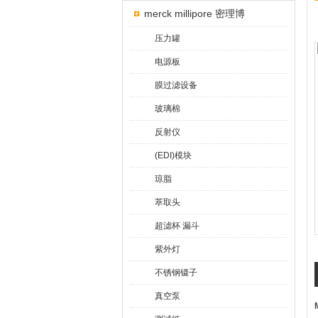
merck millipore 密理博
压力罐
电源板
膜过滤设备
玻璃棉
反射仪
(EDI)模块
琼脂
萃取头
超滤杯 漏斗
紫外灯
不锈钢镊子
真空泵