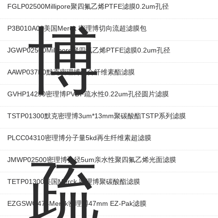
FGLP02500Millipore聚四氟乙烯PTFE滤膜0.2um孔径
P3B010A00美国Merck 密理博切向流超滤膜包
JGWP02500Millipore聚四氟乙烯PTFE滤膜0.2um孔径
AAWP037P0默克密理博混合纤维素酯滤膜
GVHP14250密理博PVDF疏水性0.22um孔径圆片滤膜
TSTP01300默克密理博3um*13mm聚碳酸酯TSTP系列滤膜
PLCC04310密理博分子量5kd再生纤维素超滤膜
JMWP02500密理博孔径5um亲水性聚四氟乙烯光面滤膜
TETP01300美国Merck 密理博聚碳酸酯滤膜
EZGSWG474Merck密理博47mm EZ-Pak滤膜