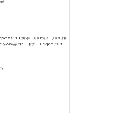
滤膜
luoropore系列PTFE聚四氟乙烯表面滤膜，该表面滤膜
乙烯结合的PTFE材质。 Fluoropore疏水性
℃）