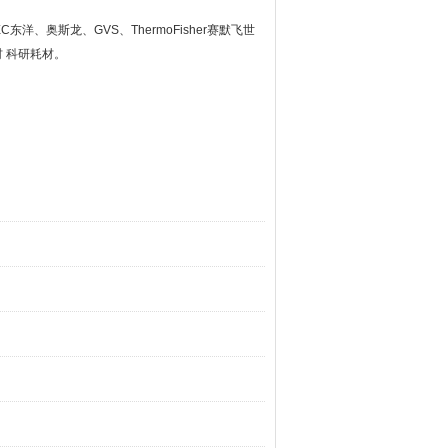
EC
东洋、奥斯龙、
GVS
、
ThermoFisher
赛默飞世
材
科研耗材。