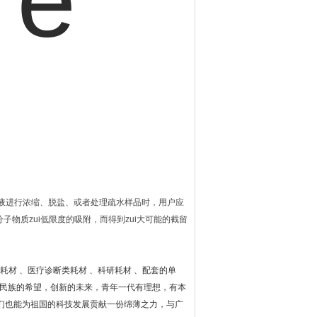
稀释的溶液进行浓缩、脱盐、或者处理疏水样品时，用户应
分子物质zui低限度的吸附，而得到zui大可能的截留
耗材
、医疗诊断类耗材
、科研耗材
、配套的单
民族的希望，创新的未来，青年一代有理想，有本
们也能为祖国的科技发展贡献一份绵薄之力，与广