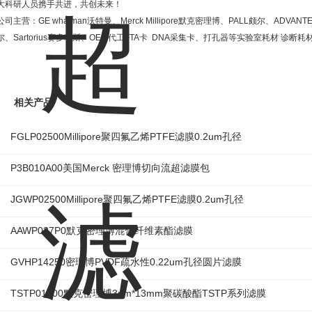
大科研人员携手共进，共创未来！
公司主营：
GE whatman
沃特曼、
Merck Millipore
默克密理博、
PALL
颇尔、
ADVANT
尔、
Sartorius
赛多利斯、
OEM
代工
FTA
卡
DNA
采集卡、打孔器等实验室耗材
诊断耗
相关产品
FGLP02500Millipore聚四氟乙烯PTFE滤膜0.2um孔径
P3B010A00美国Merck 密理博切向流超滤膜包
JGWP02500Millipore聚四氟乙烯PTFE滤膜0.2um孔径
AAWP037P0默克密理博混合纤维素酯滤膜
GVHP14250密理博PVDF疏水性0.22um孔径圆片滤膜
TSTP01300默克密理博3um*13mm聚碳酸酯TSTP系列滤膜