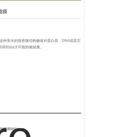
超滤膜
0K超滤膜，这种亲水的致密微结构确保对蛋白质、DNA或其它
而得到zui大可能的截留量。
密理博Millipore