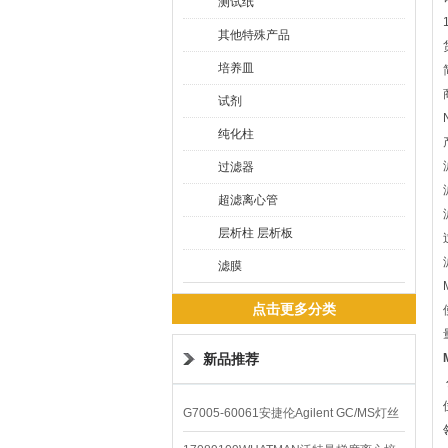
测试纸
其他特殊产品
培养皿
试剂
纯化柱
过滤器
超滤离心管
层析柱 层析板
滤膜
点击更多分类
新品推荐
G7005-60061安捷伦Agilent GC/MS灯丝