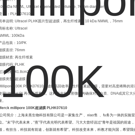
100 kDa NMWL, Ultracel regenerated cellulose, 76 mm diameter
货 号：PLHK07610
简单说明: Ultracel PLHK圆片型超滤膜，再生纤维素，10 kDa NMWL，76mm
商标名称: Ultracel
NMWL: 100kDa
产品包装：10/PK
滤膜直径: 76mm
滤膜材质: 再生纤维素
滤膜代码: PLHK
过滤面积: 41.8cm2
滤膜类型: 超滤膜
Millipore 100K PLHK07610超滤膜高回收率再生纤维素超滤膜，需要对高度
使用Ultracel PL再生纤维素膜。这种亲水的致密微结构确保对蛋白质、DNA或其它大
量。
Merck millipore 100K超滤膜
PLHK07610
公司简介：上海未熹生物科技有限公司是一家集生产
、
xiao
售
、
fu
务为一体的实验室
位。
“
未
”
字代表未来，
“
熹
”
字代表光明代表希望。习大大曾经说过
“
青年是祖国的前途，
领，有担当，科技就有前途，创新就有希望
”
。科技改变未来，科教才能兴国，希望我