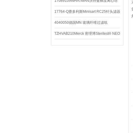
配件
17089109WHATMAN沃特曼梯度离心培
养基
17764-Q赛多利斯Minisart RC25针头滤器
4040050德国MN 玻璃纤维过滤纸
TZHVAB210Merck 密理博Steritest® NEO
设备