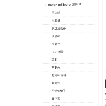
merck millipore 密理博
压力罐
电源板
膜过滤设备
玻璃棉
反射仪
(EDI)模块
琼脂
萃取头
超滤杯 漏斗
紫外灯
不锈钢镊子
真空泵