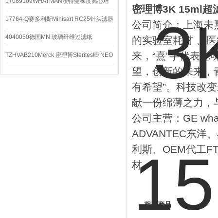
配件
17089109WHATMAN沃特曼梯度离心培
密理博3K 15ml超
养基
17764-Q赛多利斯Minisart RC25针头滤器
公司简介：上海未熹
4040050德国MN 玻璃纤维过滤纸
的实验室耗材 、医
来，“熹”字代表
TZHVAB210Merck 密理博Steritest® NEO
望，创新的未来，
设备
有希望”。科技改
献一份绵薄之力，
公司主营：GE wha
ADVANTEC东洋、
利斯、OEM代工F
材。
相关产品