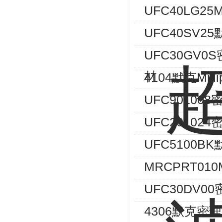
UFC40LG25M
UFC40SV
UFC30GV0S
材
4104默克Mi
UFC90100
UFC201024
UFC5100B
MRCPRT010M
UFC30DV00
4306默克密