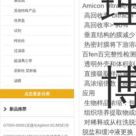
测试纸
Amicon Ultra离
其他特殊产品
高回收率 Ultra
培养皿
高回收率> 90%
试剂
垂直结构的膜减少
纯化柱
热密封膜将下游溶出
过滤器
百fen百完整性检
超滤离心管
透明外壳和体积刻
层析柱 层析板
直接吸取样品减少
滤膜
高浓缩倍数：80–1
应用
点击更多分类
生物样品浓缩：包
新品推荐
组织培养提取物或
对稀释或从柱洗脱
G7005-60061安捷伦Agilent GC/MS灯丝
脱盐和缓冲液更换