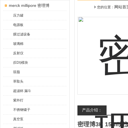
merck millipore 密理博
网站首
您的位置：
压力罐
电源板
膜过滤设备
玻璃棉
反射仪
(EDI)模块
琼脂
萃取头
超滤杯 漏斗
紫外灯
不锈钢镊子
产品介绍：
真空泵
密理博3K 15ml超