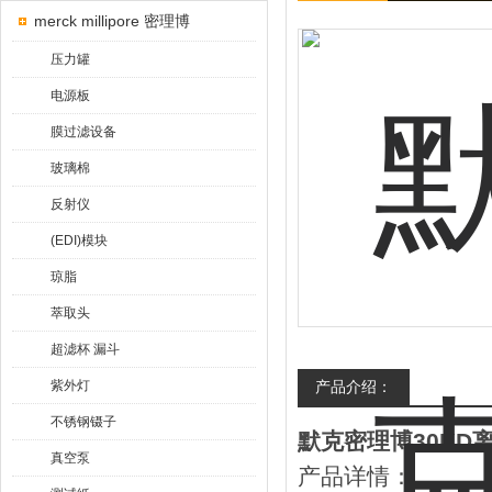
merck millipore 密理博
压力罐
电源板
膜过滤设备
玻璃棉
反射仪
(EDI)模块
琼脂
萃取头
超滤杯 漏斗
紫外灯
产品介绍：
不锈钢镊子
默克密理博30KD
真空泵
产品详情：