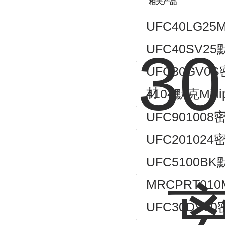
相关产品
UFC40LG25M
UFC40SV
UFC30GV0S
材
4104默克Mi
UFC90100
UFC201024
UFC5100B
MRCPRT010M
UFC30DV00