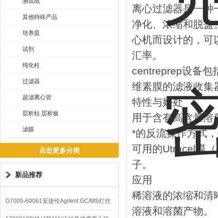
测试纸
离心过滤器是一种
其他特殊产品
净化、浓缩和脱盐
培养皿
心机而设计的，可
试剂
汇率。
纯化柱
centrepre
过滤器
维素膜的滤液收集
超滤离心管
特性与好处
层析柱 层析板
用于含有高含量溶
滤膜
*的反流操作方式
可用的Utracel膜
点击更多分类
子。
新品推荐
应用
稀溶液的浓缩和清
G7005-60061安捷伦Agilent GC/MS灯丝
溶液和溶菌产物。