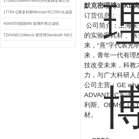
配件
17089109WHATMAN沃特曼梯度离心培
默克密理博30KD
养基
17764-Q赛多利斯Minisart RC25针头滤器
订货信息：
4040050德国MN 玻璃纤维过滤纸
公司简介：上海未
的实验室耗材
、医
TZHVAB210Merck 密理博Steritest® NEO
来，
“
熹
”
字代表光
设备
来，青年一代有理
技改变未来，科教
力，与广大科研人
公司主营：
GE wh
ADVANTEC
东洋、
利斯、
OEM
代工
F
材。