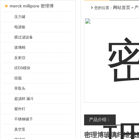
merck millipore 密理博
网站首页
产
您的位置：
>
压力罐
电源板
膜过滤设备
玻璃棉
反射仪
(EDI)模块
琼脂
萃取头
超滤杯 漏斗
紫外灯
不锈钢镊子
产品介绍：
真空泵
密理博玻璃纤维滤膜