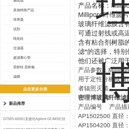
测试纸
产品名称：Milli
其他特殊产品
Millipore
培养皿
玻璃纤维滤膜含
试剂
可通过射线或高温高
纯化柱
含有粘合剂树脂的 
过滤器
滤*的选择，特
超滤离心管
他们还被广泛用
层析柱 层析板
产品参数：Mill
滤膜
用于定性分析或预
者辐照灭菌。
点击更多分类
密理博玻璃纤维滤膜
新品推荐
产品编号 产品描
AP1502500 直
G7005-60061安捷伦Agilent GC/MS灯丝
AP1504200 直