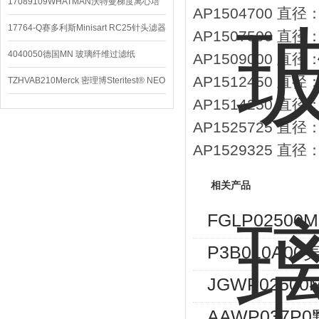
配件
17089109WHATMAN沃特曼梯度离心培
AP1504700 直
养基
17764-Q赛多利斯Minisart RC25针头滤器
AP1507500 直
4040050德国MN 玻璃纤维过滤纸
AP1509000 直
AP1512450 直
TZHVAB210Merck 密理博Steritest® NEO
AP1514250 直
设备
AP1525725 直
AP1529325 直径
相关产品
FGLP02500
P3B010A0
JGWP02500
AAWP037