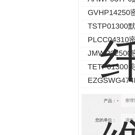
GVHP1425
TSTP0130
PLCC043
JMWP025
TETP0130
EZGSWG474
产品：
您的单位：