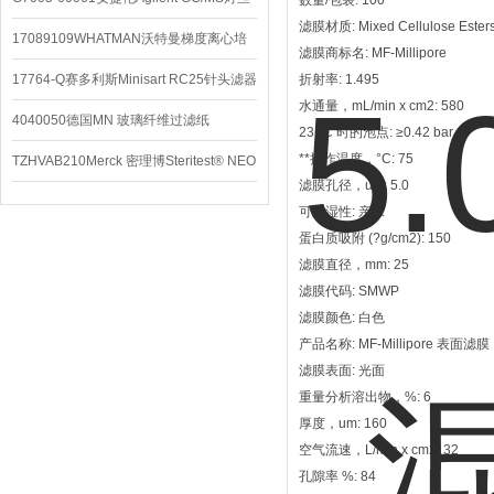
数量/包装: 100
滤膜材质: Mixed Cellulose Ester
配件
17089109WHATMAN沃特曼梯度离心培
滤膜商标名: MF-Millipore
养基
17764-Q赛多利斯Minisart RC25针头滤器
折射率: 1.495
水通量，mL/min x cm2: 580
4040050德国MN 玻璃纤维过滤纸
23 °C 时的泡点: ≥0.42 bar
**操作温度，°C: 75
TZHVAB210Merck 密理博Steritest® NEO
滤膜孔径，um: 5.0
设备
可润湿性: 亲水
蛋白质吸附 (?g/cm2): 150
滤膜直径，mm: 25
滤膜代码: SMWP
滤膜颜色: 白色
产品名称: MF-Millipore 表面滤膜
滤膜表面: 光面
重量分析溶出物，%: 6
厚度，um: 160
空气流速，L/min x cm2: 32
孔隙率 %: 84