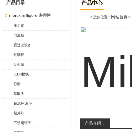
产品目录
产品中心
merck millipore 密理博
网站首页
您的位置：
>
压力罐
电源板
膜过滤设备
玻璃棉
反射仪
(EDI)模块
琼脂
萃取头
超滤杯 漏斗
紫外灯
不锈钢镊子
产品介绍：