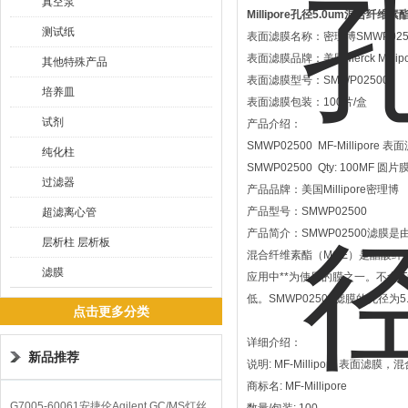
真空泵
Millipore孔径5.0um混合纤维
测试纸
表面滤膜名称：密理博SMWP0250
表面滤膜品牌：美国Merck Milli
其他特殊产品
表面滤膜型号：SMWP02500
培养皿
表面滤膜包装：100片/盒
试剂
​产品介绍：
SMWP02500 MF-Millip
纯化柱
SMWP02500 Qty: 100MF 圆片
过滤器
产品品牌：美国Millipore密理博
产品型号：SMWP02500
超滤离心管
产品简介：SMWP02500滤膜是
层析柱 层析板
混合纤维素酯（MCE）是醋酸纤维
滤膜
应用中**为使用的膜之一。不含 Trit
低。SMWP02500滤膜的孔径为
点击更多分类
详细介绍：
新品推荐
说明: MF-Millipore 表面
商标名: MF-Millipore
G7005-60061安捷伦Agilent GC/MS灯丝