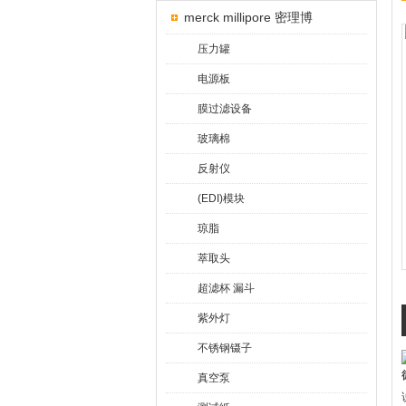
merck millipore 密理博
压力罐
电源板
膜过滤设备
玻璃棉
反射仪
(EDI)模块
琼脂
萃取头
超滤杯 漏斗
紫外灯
不锈钢镊子
真空泵