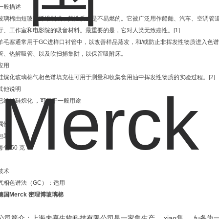
一般描述
玻璃棉由短玻璃纤维制成，其性质上是不易燃的。它被广泛用作船舶、汽车、空调管
厅、工作室和电影院的吸音材料。最重要的是，它对人类无致癌性。[1]
羊毛塞通常用于GC进样口衬管中，以改善样品蒸发，和/或防止非挥发性物质进入色
管、热解吸管、以及吹扫捕集阱，以保留吸附床。
应用
硅烷化玻璃棉气相色谱填充柱可用于测量和收集食用油中挥发性物质的实验过程。[2]
其他说明
已经过硅烷化 ，可用于一般用途
属性
包装
每包 50 克
技术
气相色谱法（GC）：适用
德国Merck 密理博玻璃棉
xiao
fu
公司简介：上海未熹生物科技有限公司是一家集生产
、
售
、
务为