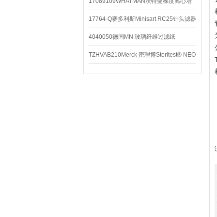
配件
17089109WHATMAN沃特曼梯度离心培
养基
17764-Q赛多利斯Minisart RC25针头滤器
4040050德国MN 玻璃纤维过滤纸
TZHVAB210Merck 密理博Steritest® NEO
设备