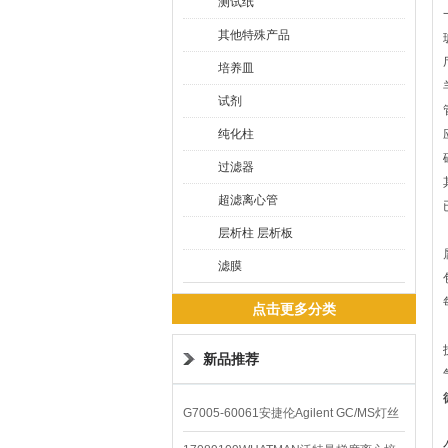
测试纸
其他特殊产品
培养皿
试剂
纯化柱
过滤器
超滤离心管
层析柱 层析板
滤膜
点击更多分类
新品推荐
G7005-60061安捷伦Agilent GC/MS灯丝