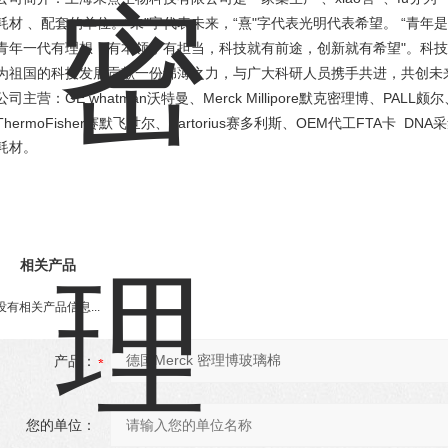
“
"
“
"
“
耗材 、配套的单位。
未
字代表未来，
熹
字代表光明代表希望。
青年是
"
青年一代有理想，有本领，有担当，科技就有前途，创新就有希望
。科技
为祖国的科技发展贡献一份绵薄之力，与广大科研人员携手共进，共创未
GE whatman
Merck Millipore
PALL
公司主营：
沃特曼、
默克密理博、
颇尔
ThermoFisher
Sartorius
OEM
FTA
DNA
赛默飞世尔、
赛多利斯、
代工
卡
采
耗材。
相关产品
没有相关产品信息...
产品：
您的单位：