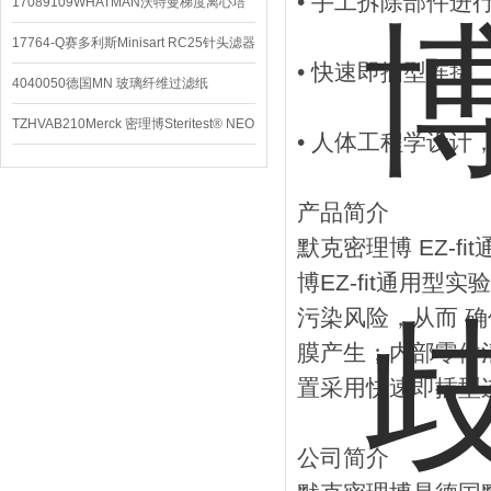
• 手工拆除部件进
配件
17089109WHATMAN沃特曼梯度离心培
养基
17764-Q赛多利斯Minisart RC25针头滤器
• 快速即插型连接
4040050德国MN 玻璃纤维过滤纸
TZHVAB210Merck 密理博Steritest® NEO
• 人体工程学设
设备
产品简介
默克密理博 EZ-f
博EZ-fit通用
污染风险，从而 
膜产生；内部零件
置采用快速即插型
公司简介