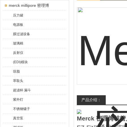
merck millipore 密理博
压力罐
电源板
膜过滤设备
玻璃棉
反射仪
(EDI)模块
琼脂
萃取头
超滤杯 漏斗
紫外灯
产品介绍：
不锈钢镊子
Merck 密理博歧
真空泵