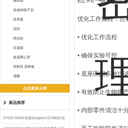
EZ-Fit™通用型
测试纸
其他特殊产品
优化工作流程，控
培养皿
试剂
• 优化工作流程
纯化柱
过滤器
• 确保实验可控
超滤离心管
层析柱 层析板
• 底座匹配多种过
滤膜
点击更多分类
• 有效防止生物膜
新品推荐
• 内部零件清洁十
G7005-60061安捷伦Agilent GC/MS灯丝