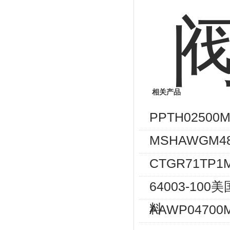
相关产品
PPTH0250
MSHAWGM4
CTGR71TP
64003-10
料
AAWP04700