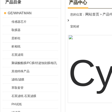
产品目录
产品中心
GE/WHATMAN
网站首页
产品
您的位置：
>
传感器芯片
室耗材
取膜器
层析柱
析相纸
石英滤筒
聚碳酸酯膜/PC膜/径迹蚀刻膜/核孔
膜
其他特殊产品
滤纸/滤膜
萃取套管
石英滤纸 石英滤膜
PH试纸