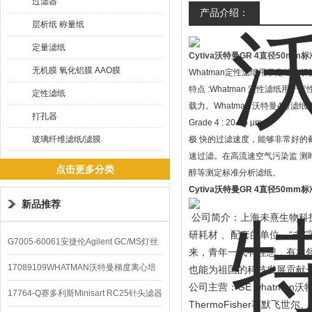
过滤器
产品介绍：
层析纸 称量纸
定量滤纸
Cytiva沃特曼GR 4直径50m
无机膜 氧化铝膜 AAO膜
Whatman定性滤纸用于定性分
特点 :Whatman 定性滤
定性滤纸
载力。Whatman 沃特曼4号滤纸
打孔器
Grade 4 : 20-25 μm
玻璃纤维滤纸/滤膜
极 快的过滤速度，能够非常好的
速过滤。在高流速空气污染监 测时
点击更多分类
醇等测定标准分析滤纸。
Cytiva沃特曼GR 4直径50m
新品推荐
公司简介：上海未熹生物科
“
"
研耗材 、配套的单位。
未
G7005-60061安捷伦Agilent GC/MS灯丝
来，青年一代有理想，有本
配件
17089109WHATMAN沃特曼梯度离心培
也能为祖国的科技发展贡献
GE whatman
公司主营：
沃
养基
17764-Q赛多利斯Minisart RC25针头滤器
ThermoFisher
赛默飞世尔、