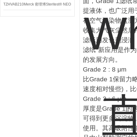
面，Grade 1
TZHVAB210Merck 密理博Steritest® NEO
提液体，也广泛用
设备
在空气污染物监测
收集大气灰尘然后
滤纸用发色剂浸润，
滤纸*新应用是作
的发展方向。
Grade 2 : 8 μm
比Grade 1保
速度相对慢些)，比G
Grade 3 : 6 μm
厚度是Grade 
可得到更多沉淀物
使用。其高吸附性