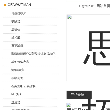
GE/WHATMAN
网站首
您的位置：
传感器芯片
取膜器
层析柱
析相纸
石英滤筒
聚碳酸酯膜/PC膜/径迹蚀刻膜/核孔
膜
其他特殊产品
滤纸/滤膜
萃取套管
石英滤纸 石英滤膜
PH试纸
产品介绍：
过滤器