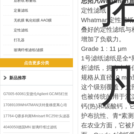
思拓凡Whatman
层析纸 称量纸
定性滤纸
定量滤纸
Whatman定性
无机膜 氧化铝膜 AAO膜
叠好的定性滤纸与
定性滤纸
增加了负载力。
打孔器
Grade 1 : 11 μm
玻璃纤维滤纸/滤膜
1号滤纸滤纸是全
点击更多分类
析滤纸，拥有中等
规格从直径10 mm到
新品推荐
这个级别覆盖了大
G7005-60061安捷伦Agilent GC/MS灯丝
也被传统的用于沉
配件
钙(热)和碳酸钙
17089109WHATMAN沃特曼梯度离心培
护布抗性、青*素
养基
17764-Q赛多利斯Minisart RC25针头滤器
在农业方面，它被
4040050德国MN 玻璃纤维过滤纸