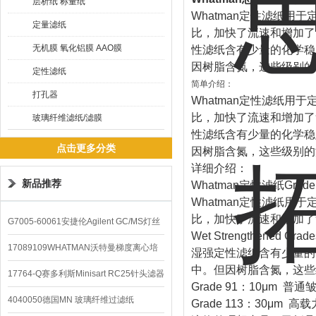
层析纸 称量纸
Whatman定性滤纸
定量滤纸
比，加快了流速和增加了负载力
无机膜 氧化铝膜 AAO膜
性滤纸含有少量的化学稳
因树脂含氮，这些级别的
定性滤纸
简单介绍：
打孔器
Whatman定性滤纸
比，加快了流速和增加了负载力
玻璃纤维滤纸/滤膜
性滤纸含有少量的化学稳
点击更多分类
因树脂含氮，这些级别的
详细介绍：
新品推荐
Whatman定性滤纸Grade1/G
Whatman定性滤纸
比，加快了流速和增加了
G7005-60061安捷伦Agilent GC/MS灯丝
Wet Strengthened G
配件
17089109WHATMAN沃特曼梯度离心培
湿强定性滤纸含有少量的
中。但因树脂含氮，这些
养基
17764-Q赛多利斯Minisart RC25针头滤器
Grade 91：10μ
4040050德国MN 玻璃纤维过滤纸
Grade 113：30