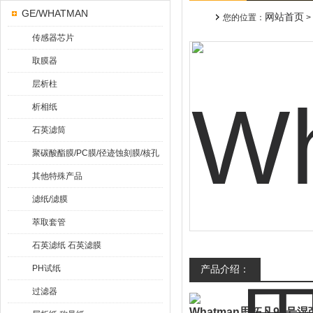
GE/WHATMAN
网站首页
您的位置：
>
传感器芯片
取膜器
层析柱
析相纸
石英滤筒
聚碳酸酯膜/PC膜/径迹蚀刻膜/核孔
膜
其他特殊产品
滤纸/滤膜
萃取套管
石英滤纸 石英滤膜
PH试纸
产品介绍：
过滤器
Whatman思拓凡91号