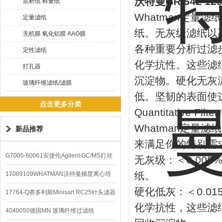
沃特曼GR 542 
层析纸 称量纸
Whatman定量
定量滤纸
纸。无灰级滤纸以
无机膜 氧化铝膜 AAO膜
各种重要分析过滤
定性滤纸
化学抗性。这些滤
打孔器
沉淀物。硬化无灰
玻璃纤维滤纸/滤膜
低。坚韧的表面使
点击更多分类
Quantitative Fil
Whatman定量
新品推荐
来满足你的特别需
G7005-60061安捷伦Agilent GC/MS灯丝
无灰级：＜0.00
配件
纸。
17089109WHATMAN沃特曼梯度离心培
硬化低灰：＜0.0
养基
17764-Q赛多利斯Minisart RC25针头滤器
化学抗性，这些滤
4040050德国MN 玻璃纤维过滤纸