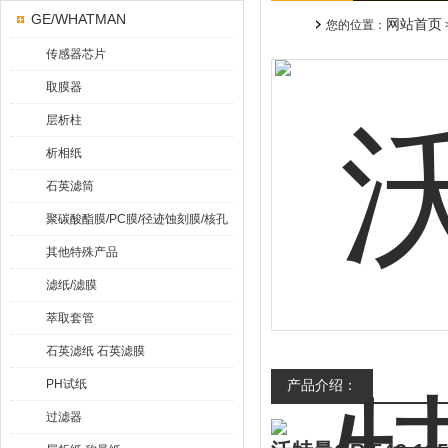
GE/WHATMAN
网站首页
您的位置：
传感器芯片
取膜器
层析柱
析相纸
石英滤筒
聚碳酸酯膜/PC膜/径迹蚀刻膜/核孔
膜
其他特殊产品
滤纸/滤膜
萃取套管
石英滤纸 石英滤膜
PH试纸
产品介绍：
过滤器