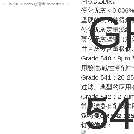
回收沉淀物。
TZHVAB210Merck 密理博Steritest® NEO
硬化无灰＜0.00
设备
坚硬的表面使得这
硬化无灰定量滤纸
硬化无灰滤纸（灰分
并且灰分含量极低
Grade 540
用酸性/碱性溶剂
Grade 541：
过滤。典型的应用
Grade 542：
常规滤器有削弱作
沃特曼GR 542 
订货信息：