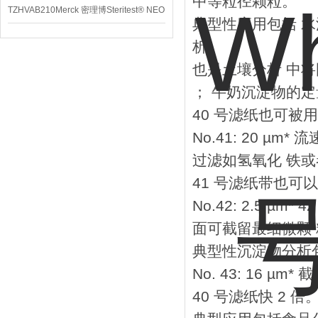
中等粒径颗粒。
TZHVAB210Merck 密理博Steritest® NEO
典型性应用包括 
设备
析。
也是土壤分析 中
； 牛奶沉淀物的定
40 号滤纸也可被
No.41: 20 
过滤如氢氧化 铁或
41 号滤纸带也可
No.42: 2.5 
面可截留最细微颗
典型性沉淀物分析
No. 43: 16 
40 号滤纸快 2 倍