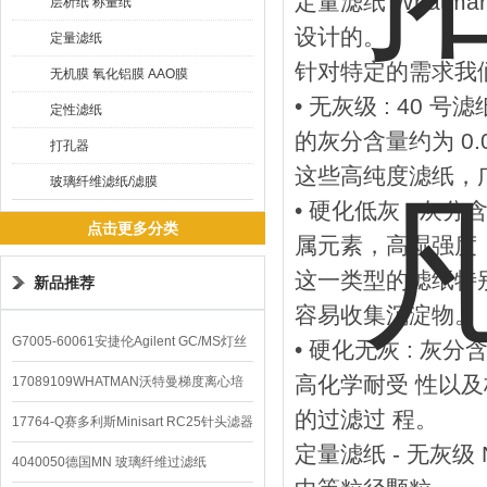
定量滤纸 What
层析纸 称量纸
设计的。
定量滤纸
针对特定的需求我
无机膜 氧化铝膜 AAO膜
• 无灰级 : 40 
定性滤纸
的灰分含量约为 0.
打孔器
这些高纯度滤纸，
玻璃纤维滤纸/滤膜
• 硬化低灰 : 灰
点击更多分类
属元素，高湿强度
这一类型的滤纸特别
新品推荐
容易收集沉淀物。
G7005-60061安捷伦Agilent GC/MS灯丝
• 硬化无灰 : 灰
高化学耐受 性以
配件
17089109WHATMAN沃特曼梯度离心培
的过滤过 程。
养基
17764-Q赛多利斯Minisart RC25针头滤器
定量滤纸 - 无灰级 
4040050德国MN 玻璃纤维过滤纸