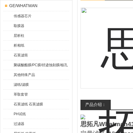
GE/WHATMAN
传感器芯片
取膜器
层析柱
析相纸
石英滤筒
聚碳酸酯膜/PC膜/径迹蚀刻膜/核孔
膜
其他特殊产品
滤纸/滤膜
萃取套管
石英滤纸 石英滤膜
产品介绍：
PH试纸
思拓凡Whatman4
过滤器