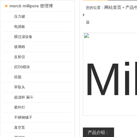
merck millipore 密理博
网站首页
产品
您的位置：
>
压力罐
器
电源板
膜过滤设备
玻璃棉
反射仪
(EDI)模块
琼脂
萃取头
超滤杯 漏斗
紫外灯
不锈钢镊子
真空泵
产品介绍：