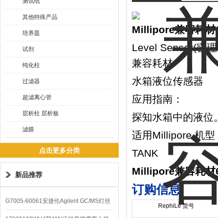
测试纸
其他特殊产品
Millipore兼容
培养皿
Level Sensor(密理博
试剂
兼容耗材
纯化柱
水箱液位传感器
过滤器
应用指南：
超滤离心管
层析柱 层析板
探知水箱中的液位
滤膜
适用Millipore 机
点击更多分类
TANK
Millipore兼容
新品推荐
订购信息:
G7005-60061安捷伦Agilent GC/MS灯丝
RephiLe 货号