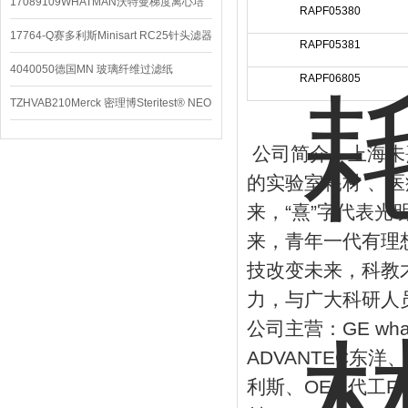
配件
17089109WHATMAN沃特曼梯度离心培
RAPF05380
养基
17764-Q赛多利斯Minisart RC25针头滤器
RAPF05381
4040050德国MN 玻璃纤维过滤纸
RAPF06805
TZHVAB210Merck 密理博Steritest® NEO
设备
公司简介：上海未
的实验室耗材
、医
来，
“
熹
”
字代表光
来，青年一代有理
技改变未来，科教
力，与广大科研人
公司主营：
GE wh
ADVANTEC
东洋、
利斯、
OEM
代工
F