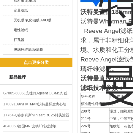
层析纸 称量纸
定量滤纸
沃特曼直径185m
沃特曼Whatman R
无机膜 氧化铝膜 AAO膜
Reeve Ang
定性滤纸
求，属于非精细化
打孔器
境、水质和化工分
玻璃纤维滤纸/滤膜
Reeve Ang
点击更多分类
璃纤维滤纸。
新品推荐
沃特曼直径185m
滤纸技术参数：
G7005-60061安捷伦Agilent GC/MS灯丝
型号名称
产品描述
配件
标准定性纤维素滤纸
17089109WHATMAN沃特曼梯度离心培
200
号
慢速，细颗粒
养基
17764-Q赛多利斯Minisart RC25针头滤器
211
号
中速，中等至
4040050德国MN 玻璃纤维过滤纸
226
号
皱纹纸，灰色