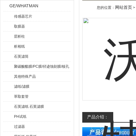
GE/WHATMAN
网站首页
您的位置：
>
传感器芯片
取膜器
层析柱
析相纸
石英滤筒
聚碳酸酯膜/PC膜/径迹蚀刻膜/核孔
膜
其他特殊产品
滤纸/滤膜
萃取套管
石英滤纸 石英滤膜
PH试纸
产品介绍：
过滤器