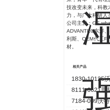
技改变未来，科教
力，与广大科研人
公司主营：
GE wh
ADVANTEC
东洋、
利斯、
OEM
代工
F
材。
相关产品
1830-101
8111-662
7184-009