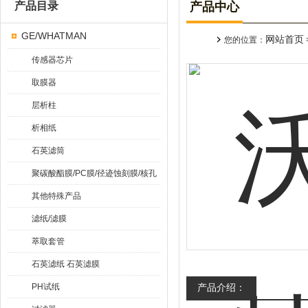
产品目录
产品中心
GE/WHATMAN
网站首页
您的位置：
传感器芯片
取膜器
层析柱
析相纸
石英滤筒
聚碳酸酯膜/PC膜/径迹蚀刻膜/核孔
膜
其他特殊产品
滤纸/滤膜
萃取套管
石英滤纸 石英滤膜
PH试纸
产品介绍：