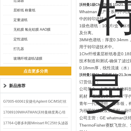
过滤器
沃特曼1级Chr层析纸 11x21.3cm
层析纸 称量纸
Whatman 生产一系列
中的转印迹技术。
定量滤纸
1级色谱纸：100片/盒，标
无机膜 氧化铝膜 AAO膜
及分离。
定性滤纸
3MM色谱纸：厚度0.34m
用于转印迹技术中。
打孔器
1Chr纤维素层析纸卷是0
玻璃纤维滤纸/滤膜
技术制造和测试-确保了滤
0.18mm厚，线性流速（水
点击更多分类
沃特曼1级Chr层析纸 11x21.3cm
订货信息：
新品推荐
公司简介：上海未熹生物科
“
”
耗材
、配套的单位。
未
字
G7005-60061安捷伦Agilent GC/MS灯丝
青年一代有理想，有本领，
为祖国的科技发展贡献一份
配件
17089109WHATMAN沃特曼梯度离心培
GE whatman
公司主营：
沃
养基
17764-Q赛多利斯Minisart RC25针头滤器
ThermoFisher
赛默飞世尔、