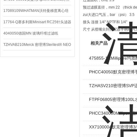
过滤面积，cm2 3.9
预过滤膜直径，mm 22 （thick depth
配件
17089109WHATMAN沃特曼梯度离心培
zui大进口气压，bar （psi） 3.5
养基
17764-Q赛多利斯Minisart RC25针头滤器
接头 连接 1/4" NPTF和 1/4"
尺寸 从喷嘴尖到分配器手柄端约为 22
4040050德国MN 玻璃纤维过滤纸
相关产品
TZHVAB210Merck 密理博Steritest® NEO
设备
475855-1RMillip
PHCC40050默克密理
TZHASV210密理博SVP
FTPF06805密理博10
PHCC340050Millip
XX7100004默克密理博3/