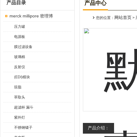
产品目录
产品中心
merck millipore 密理博
网站首页
您的位置：
>
压力罐
电源板
膜过滤设备
玻璃棉
反射仪
(EDI)模块
琼脂
萃取头
超滤杯 漏斗
紫外灯
不锈钢镊子
产品介绍：