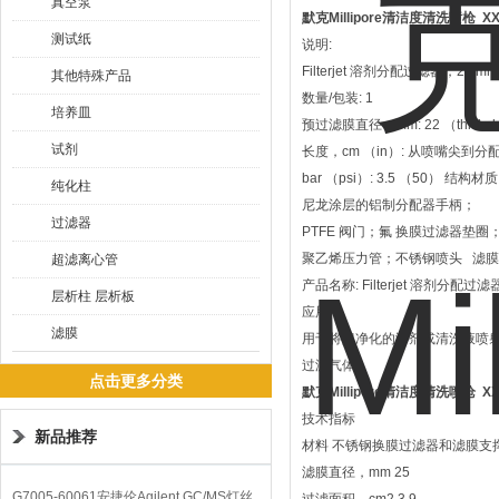
真空泵
默克Millipore清洁度清洗喷枪
XX
测试纸
说明:
Filterjet 溶剂分配过滤器，25 mm
其他特殊产品
数量/包装: 1
培养皿
预过滤膜直径，mm: 22 （thick dept
试剂
长度，cm （in）: 从喷嘴尖到分配器
bar （psi）: 3.5 （50） 
纯化柱
尼龙涂层的铝制分配器手柄；
过滤器
PTFE 阀门；氟 换膜过滤器垫圈
聚乙烯压力管；不锈钢喷头 滤膜直
超滤离心管
产品名称: Filterjet 溶剂分配过滤
层析柱 层析板
应用
滤膜
用于将超净化的溶剂或清洗液喷射在
过滤气体。
点击更多分类
默克Millipore清洁度清洗喷枪
XX
技术指标
新品推荐
材料 不锈钢换膜过滤器和滤膜支
滤膜直径，mm 25
G7005-60061安捷伦Agilent GC/MS灯丝