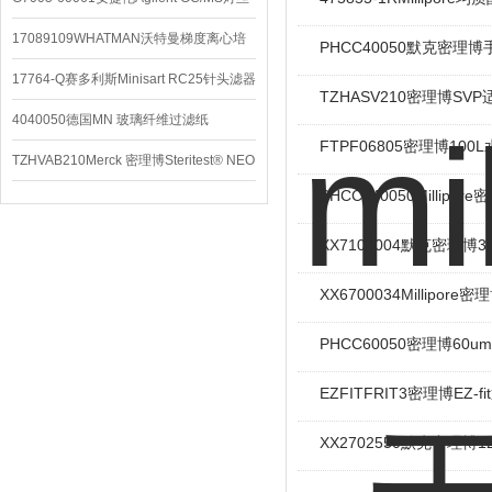
配件
17089109WHATMAN沃特曼梯度离心培
PHCC40050默克密理
养基
17764-Q赛多利斯Minisart RC25针头滤器
TZHASV210密理博SVP
4040050德国MN 玻璃纤维过滤纸
FTPF06805密理博10
TZHVAB210Merck 密理博Steritest® NEO
PHCC340050Millip
设备
XX7100004默克密理博3/
XX6700034Millipore密
PHCC60050密理博60
EZFITFRIT3密理博EZ
XX2702550默克密理博