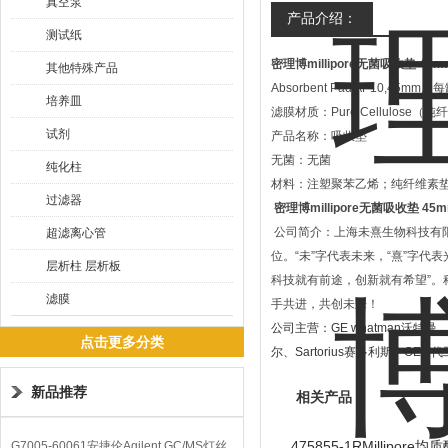
真空泵
产品介绍：
测试纸
密理博millipore无菌吸收垫 4
其他特殊产品
Absorbent Pad AP10,4
培养皿
滤膜材质：Pure Cellulose（
试剂
产品名称：吸收垫
无菌：无菌
纯化柱
材料：注塑聚苯乙烯；纯纤维素
过滤器
密理博millipore无菌吸收垫 4
公司简介：上海未熹生物科技有
超滤离心管
位。
“
未
”
字代表未来，
“
熹
”
字代表
层析柱 层析板
科技就有前途，创新就有希望
”
。
滤膜
手共进，共创未来！
公司主营：
GE whatman
沃特曼
点击更多分类
尔、
Sartorius
赛多利斯、
OEM
代
新品推荐
相关产品
475855-1RMillip
G7005-60061安捷伦Agilent GC/MS灯丝