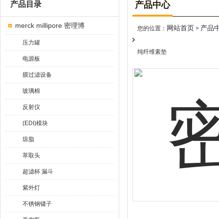
产品目录
产品中心
merck millipore 密理博
网站首页
产品
您的位置：
>
压力罐
纯纤维素垫
电源板
膜过滤设备
玻璃棉
反射仪
(EDI)模块
琼脂
萃取头
超滤杯 漏斗
紫外灯
不锈钢镊子