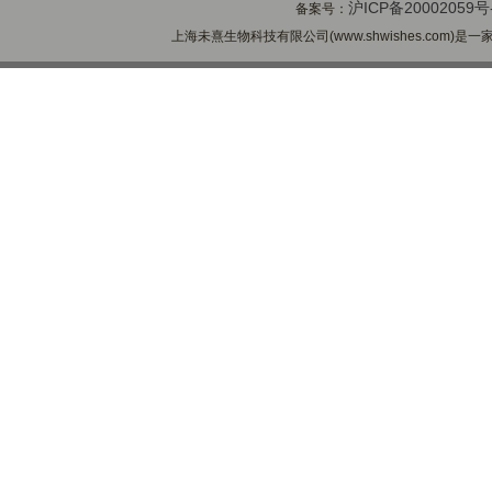
沪ICP备20002059号
备案号：
上海未熹生物科技有限公司(www.shwishes.com)是