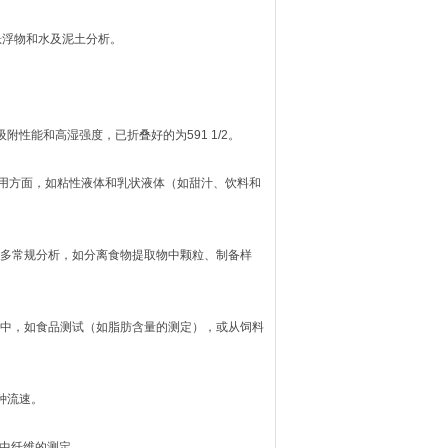
清悬浮物和水及泥土分析。
高吸附性能和高湿强度，已折叠好的为591 1/2。
于技术应用方面，如粘性液体和乳状液体（如甜汁、饮料和
中的许多常规分析，如分离食物提取物中颗粒、制备样
分析应用中，如食品测试（如脂肪含量的测定），或从饲料
两种流速。
）中纤维的测定。