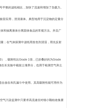
同型号平整的滤纸相比，加快了流速和增加了负载力。
用于实验室应用，澄清液体。典型地用于沉淀物的定量分
关液体和抽离液体分离固体食品的常规方法。并且广
测量；在气体探测中滤纸用发色剂浸湿，用光反射
些），吸附性比Grade 1强，已折叠好的为Grade
植物生长实验中截留土壤养分，也用于检测空气和土
湿强度好适合放在布氏漏斗中使用。其高吸附性能可用作为
速过滤，空气污染监测中只要求高流速但对细小颗粒收集要