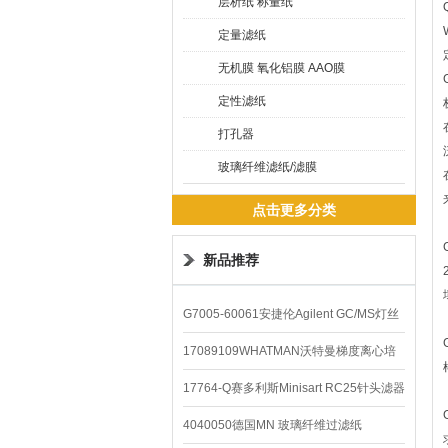
层析纸 称量纸
定量滤纸
无机膜 氧化铝膜 AAO膜
定性滤纸
打孔器
玻璃纤维滤纸/滤膜
点击更多分类
新品推荐
G7005-60061安捷伦Agilent GC/MS灯丝
配件
17089109WHATMAN沃特曼梯度离心培
养基
17764-Q赛多利斯Minisart RC25针头滤器
4040050德国MN 玻璃纤维过滤纸