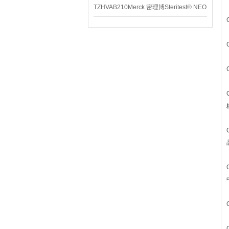
TZHVAB210Merck 密理博Steritest® NEO
设备