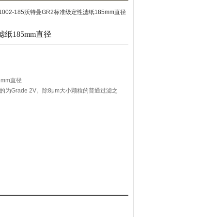
 1002-185沃特曼GR2标准级定性滤纸185mm直径
纸185mm直径
5mm直径
好的为Grade 2V。除8μm大小颗粒的普通过滤之
了用场