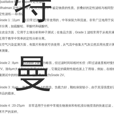
Qualitative Filter Papers 定性滤纸
Whatman 定性滤纸用于定性分析技术中鉴定物质的性质。折叠好的定性滤纸与相
定性滤纸----标准级
Grade 1 : 11μm 在日常过滤中z经常使用的，中等保留力和流速。非常广泛地
析分离，如硫酸铅、草酸钙和碳酸钙。
在农业方面，它用于土壤分析和种子测试；在食品方面，Grade 1 滤纸常用于从相
泛用于教学中简单的定性分析分离。
在空气污染监测方面，有圆片和卷状可供使用，从气流中收集大气灰尘然后用光度计
来测量。
Grade 2 : 8μm 比Grade 1保留力略强，但过滤时间却相对长些（即过滤速度相对慢
2V。除8μm大小颗粒的普通过滤之外，它额定的吸附性能也派上了用场，例如，在
壤测试中的特殊污染物。已折叠好的为Grade 2V。
Grade 3 : 6μm 厚度是Grade 1的两倍。负载力好，颗粒保留较小，由于其
样品的载体。
Grade 4 : 20-25μm 非常适用于分析中常规生物液体和有机浸出物澄清的快
求不严的采样。