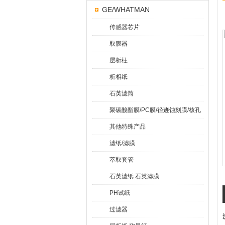
GE/WHATMAN
传感器芯片
取膜器
层析柱
析相纸
石英滤筒
聚碳酸酯膜/PC膜/径迹蚀刻膜/核孔
膜
其他特殊产品
滤纸/滤膜
萃取套管
石英滤纸 石英滤膜
PH试纸
过滤器