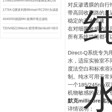
配件
17089109WHATMAN沃特曼梯度离心培
对反渗透膜的自行
养基
17764-Q赛多利斯Minisart RC25针头滤器
带高回收回路的反渗
4040050德国MN 玻璃纤维过滤纸
稳定的产水流速
在对细菌敏感的应用
TZHVAB210Merck 密理博Steritest® NEO
所有系统功能都可
设备
Direct-Q系
水，适应实验室不
度法空白和标准溶
制。纯水可用于常规玻
一个185/245
机物敏感的应用。
默克millipore纯
详情说明：