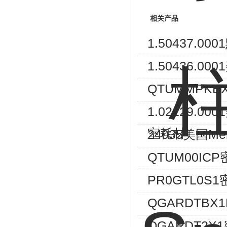
相关产品
1.50437.
1.50436.
QTUMMPKE
1.02129.0
室耗材
24035美国M
QTUM00IC
PR0GTL0S
QGARDTBX1M
QGARDT2X