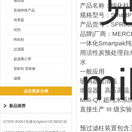
测试纸
产品名称：纯化柱
其他特殊产品
规格型号：SmartPa
培养皿
产品货号：SPR00S
试剂
品牌|厂商：MERCK
纯化柱
一体化Smartp
过滤器
用活性炭预处理自
超滤离心管
水
层析柱 层析板
一般应用
滤膜
玻璃器皿清洗
增湿器、高压高温
点击更多分类
Milli-Q? 超纯水
新品推荐
直接生产 III 级
G7005-60061安捷伦Agilent GC/MS灯丝
预过滤柱装置包含