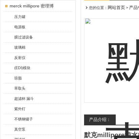
merck millipore 密理博
网站首页
产品
您的位置：
>
压力罐
电源板
膜过滤设备
玻璃棉
反射仪
(EDI)模块
琼脂
萃取头
超滤杯 漏斗
紫外灯
不锈钢镊子
产品介绍：
真空泵
默克millipore纯