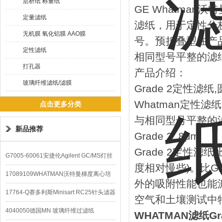
层析纸 称量纸
GE Whatman沃特
定量滤纸
滤纸，用于定性分
无机膜 氧化铝膜 AAO膜
号。预折叠型在产品
定性滤纸
相同型号平整的滤
打孔器
产品介绍：
玻璃纤维滤纸/滤膜
Grade 2定性滤纸,
Whatman定性
点击更多分类
与相同型号平整的
新品推荐
Grade 2: 8μm
Grade 2定性滤
G7005-60061安捷伦Agilent GC/MS灯丝
度相对慢些)。比G
配件
17089109WHATMAN沃特曼梯度离心培
外的吸附性能也能
养基
17764-Q赛多利斯Minisart RC25针头滤器
空气和土壤测试中特
4040050德国MN 玻璃纤维过滤纸
WHATMAN滤纸G