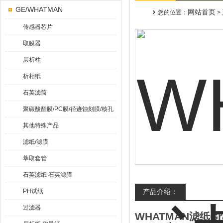
GE/WHATMAN
网站首页
您的位置：
>
传感器芯片
取膜器
层析柱
析相纸
石英滤筒
聚碳酸酯膜/PC膜/径迹蚀刻膜/核孔
膜
其他特殊产品
滤纸/滤膜
萃取套管
石英滤纸 石英滤膜
PH试纸
产品介绍：
过滤器
WHATMAN滤纸G