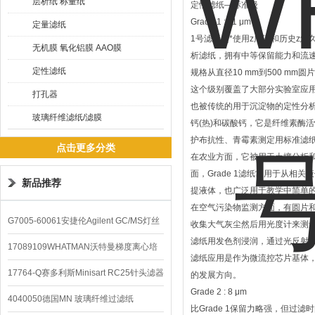
层析纸 称量纸
定性滤纸―标准级
Grade 1 : 11 μm
定量滤纸
1号滤纸是*使用z广泛和历史z悠
无机膜 氧化铝膜 AAO膜
析滤纸，拥有中等保留能力和流
定性滤纸
规格从直径10 mm到500 mm圆片以
这个级别覆盖了大部分实验室应
打孔器
也被传统的用于沉淀物的定性分
玻璃纤维滤纸/滤膜
钙(热)和碳酸钙，它是纤维素酶
护布抗性、青霉素测定用标准滤
点击更多分类
在农业方面，它被用于土壤分析
面，Grade 1滤纸常用于从相
新品推荐
提液体，也广泛用于教学中简单
在空气污染物监测方面，有圆片
G7005-60061安捷伦Agilent GC/MS灯丝
收集大气灰尘然后用光度计来测
滤纸用发色剂浸润，通过光反射来进
配件
17089109WHATMAN沃特曼梯度离心培
滤纸应用是作为微流控芯片基体
养基
17764-Q赛多利斯Minisart RC25针头滤器
的发展方向。
Grade 2 : 8 μm
4040050德国MN 玻璃纤维过滤纸
比Grade 1保留力略强，但过滤