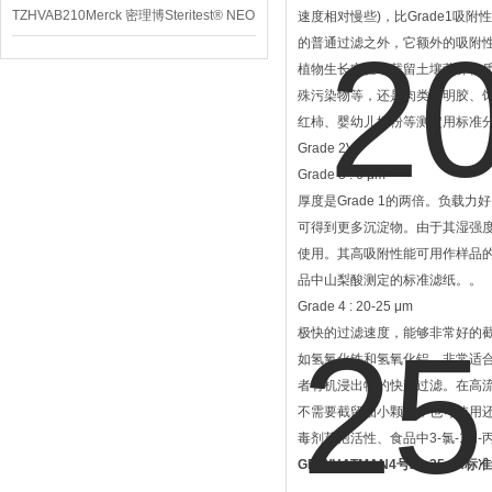
TZHVAB210Merck 密理博Steritest® NEO
速度相对慢些)，比Grade1吸附
的普通过滤之外，它额外的吸附
设备
植物生长实验中截留土壤营养物
殊污染物等，还是肉类、明胶、
红柿、婴幼儿奶粉等测定用标准
Grade 2V。
Grade 3 : 6 μm
厚度是Grade 1的两倍。负载
可得到更多沉淀物。由于其湿强
使用。其高吸附性能可用作样品
品中山梨酸测定的标准滤纸。。
Grade 4 : 20-25 μm
极快的过滤速度，能够非常好的
如氢氧化铁和氢氧化铝。非常适
者有机浸出物的快速过滤。在高
不需要截留细小颗粒，也可使用
毒剂芽孢活性、食品中3-氯-1,
GE WHATMAN4号20-25um