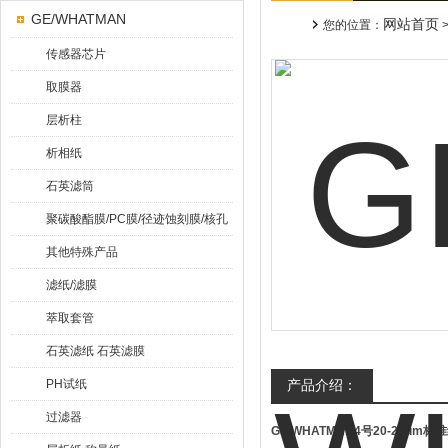
GE/WHATMAN
网站首页
您的位置：
传感器芯片
取膜器
层析柱
析相纸
石英滤筒
聚碳酸酯膜/PC膜/径迹蚀刻膜/核孔
膜
其他特殊产品
滤纸/滤膜
萃取套管
石英滤纸 石英滤膜
PH试纸
产品介绍：
过滤器
GE WHATMAN4号20-25um