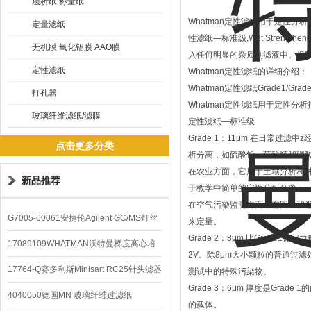
层析纸 称量纸
Whatman定性滤纸用于定性
定量滤纸
性滤纸―标准级,Wet Stren
无机膜 氧化铝膜 AAO膜
入任何明显的杂质到滤液中。但
定性滤纸
Whatman定性滤纸的详细介绍：
Whatman定性滤纸Grade1/Grade2/
打孔器
Whatman定性滤纸用于定性
玻璃纤维滤纸/滤膜
定性滤纸―标准级
Grade 1：11μm 在日常
点击更多分类
析分离，如硫酸铅、草酸钙和碳
在农业方面，它用于土壤分析和种
新品推荐
于教学中简单的定性分析分离。
在空气污染监测方面，有圆片和
G7005-60061安捷伦Agilent GC/MS灯丝
来定量。
Grade 2：8μm 比Grade
配件
17089109WHATMAN沃特曼梯度离心培
2V。除8μm大小颗粒的普通过
养基
17764-Q赛多利斯Minisart RC25针头滤器
测试中的特殊污染物。
Grade 3：6μm 厚度是G
4040050德国MN 玻璃纤维过滤纸
的载体。