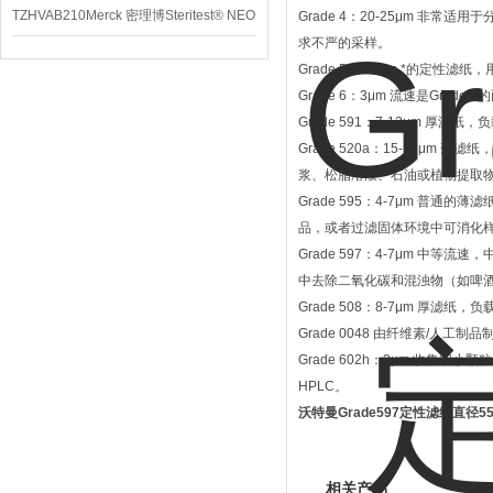
TZHVAB210Merck 密理博Steritest® NEO
Grade 4：20-25μm 
求不严的采样。
设备
Grade 5：2.5μm *的
Grade 6：3μm 流速是Gra
Grade 591：7-12μm 
Grade 520a：15-18
浆、松脂溶液、石油或植物提取物）
Grade 595：4-7μm 
品，或者过滤固体环境中可消化样品，
Grade 597：4-7μm 
中去除二氧化碳和混浊物（如啤酒分
Grade 508：8-7μm 厚
Grade 0048 由纤维素/
Grade 602h：2μm 收
HPLC。
沃特曼Grade597定性滤纸直径5
相关产品