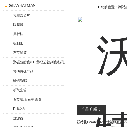
GE/WHATMAN
网站
您的位置：
传感器芯片
取膜器
层析柱
析相纸
石英滤筒
聚碳酸酯膜/PC膜/径迹蚀刻膜/核孔
膜
其他特殊产品
滤纸/滤膜
萃取套管
石英滤纸 石英滤膜
PH试纸
产品介绍：
过滤器
沃特曼Grade597定性滤纸直径5