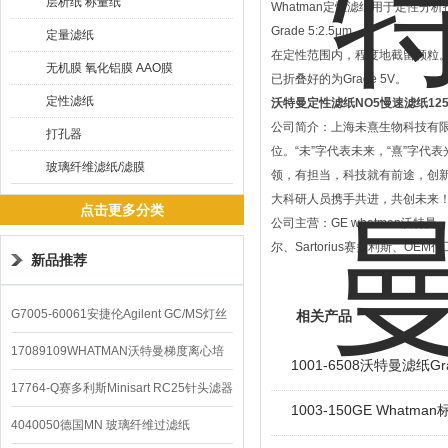
层析纸 称量纸
Whatman定性滤纸用于定性
Grade 5:2.5μm
定量滤纸
在定性范围内，程度地截留颗粒
无机膜 氧化铝膜 AAO膜
已折叠好的为Grade 5V。
定性滤纸
沃特曼定性滤纸NO5慢速滤纸12
公司简介：上海未熹生物科技有限公
打孔器
位。“未”字代表未来，“熹”字
玻璃纤维滤纸/滤膜
领，有担当，科技就有前途，创
大科研人员携手共进，共创未来
点击更多分类
公司主营：GE whatman沃特曼、Me
尔、Sartorius赛多利斯、OE
新品推荐
G7005-60061安捷伦Agilent GC/MS灯丝
相关产品
配件
17089109WHATMAN沃特曼梯度离心培
1001-6508沃特曼滤纸G
养基
17764-Q赛多利斯Minisart RC25针头滤器
1003-150GE What
4040050德国MN 玻璃纤维过滤纸