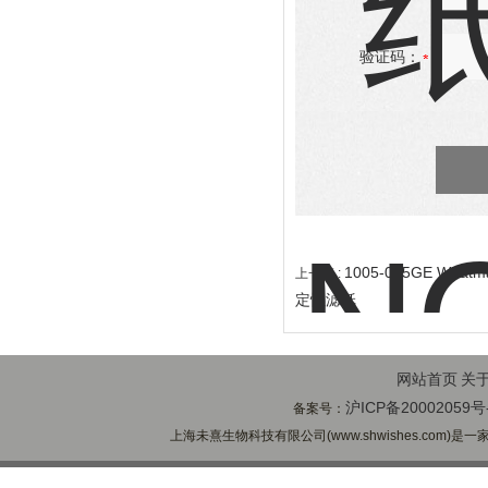
验证码：
1005-055GE W
上一篇 :
定性滤纸
网站首页
关
沪ICP备20002059号
备案号：
上海未熹生物科技有限公司(www.shwishes.com)是