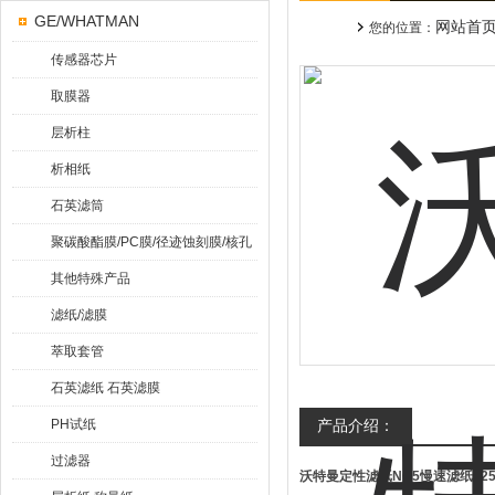
GE/WHATMAN
网站首
您的位置：
传感器芯片
取膜器
层析柱
析相纸
石英滤筒
聚碳酸酯膜/PC膜/径迹蚀刻膜/核孔
膜
其他特殊产品
滤纸/滤膜
萃取套管
石英滤纸 石英滤膜
PH试纸
产品介绍：
过滤器
沃特曼定性滤纸NO5慢速滤纸12