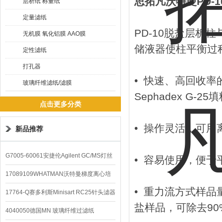
思拓凡沃特曼PD-
层析纸 称量纸
定量滤纸
PD-10脱盐层析
无机膜 氧化铝膜 AAO膜
储液器使柱平衡过
定性滤纸
打孔器
• 快速、高回收
玻璃纤维滤纸/滤膜
Sephadex G-25
点击更多分类
• 操作灵活，可用
新品推荐
G7005-60061安捷伦Agilent GC/MS灯丝
• 容易使用，便
配件
17089109WHATMAN沃特曼梯度离心培
• 重力流方式样品量
养基
17764-Q赛多利斯Minisart RC25针头滤器
盐样品，可除去9
4040050德国MN 玻璃纤维过滤纸