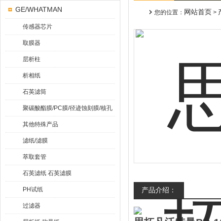
GE/WHATMAN
网站首页
您的位置：
>
传感器芯片
取膜器
层析柱
析相纸
石英滤筒
聚碳酸酯膜/PC膜/径迹蚀刻膜/核孔
膜
其他特殊产品
滤纸/滤膜
萃取套管
石英滤纸 石英滤膜
PH试纸
产品介绍：
过滤器