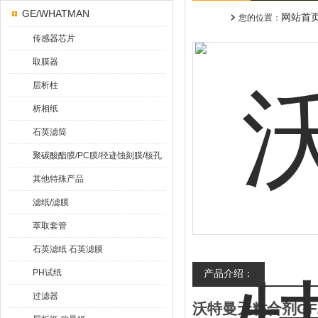
GE/WHATMAN
网站首
您的位置：
传感器芯片
取膜器
层析柱
析相纸
石英滤筒
聚碳酸酯膜/PC膜/径迹蚀刻膜/核孔
膜
其他特殊产品
滤纸/滤膜
萃取套管
石英滤纸 石英滤膜
PH试纸
产品介绍：
过滤器
沃特曼无粘合剂GF