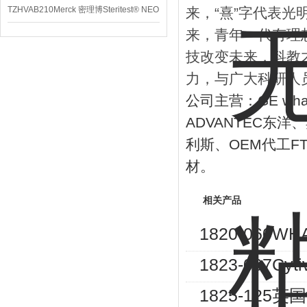
TZHVAB210Merck 密理博Steritest® NEO
来，
“
熹
”
字代表光
来，青年一代有理
设备
技改变未来，科教
力，与广大科研人
公司主营：
GE wh
ADVANTEC
东洋、
利斯、
OEM
代工
F
材。
相关产品
1820-060
1823-007
1825-125