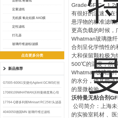
层析纸 称量纸
Grade GF/C：
定量滤纸
有很好的流速。在
无机膜 氧化铝膜 AAO膜
悬浮物的标准滤纸
定性滤纸
更高负载的时候，
打孔器
Whatman玻璃
玻璃纤维滤纸/滤膜
合剂呈化学惰性的
大和保留颗粒极为
点击更多分类
500℃的温度，
新品推荐
Whatman玻璃
的水分，使其能适
G7005-60061安捷伦Agilent GC/MS灯丝
的显微检验。
配件
17089109WHATMAN沃特曼梯度离心培
沃特曼无粘合剂GF
养基
17764-Q赛多利斯Minisart RC25针头滤器
公司简介：上海未
4040050德国MN 玻璃纤维过滤纸
的实验室耗材
、医