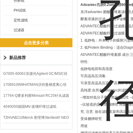
分析纸
Advantec孔径0.2um直径90
PH试纸
东洋advantec 醋酸纤维素滤
酵素溶液的过滤；细胞学诊断；
定性滤纸
ADVANTEC醋酸纤维过滤膜产
过滤器
ADVANTEC醋酸纤维过滤膜
1. 低静电：外来粒子的吸附污染
点击更多分类
2. 低Protein Binding：适合Dia
ADVANTEC醋酸纤维素膜 成分
新品推荐
特性:
低静电电荷和高强度.
G7005-60061安捷伦Agilent GC/MS灯丝
可高温高压消毒:
可承受高温高压温度*高130°C
配件
17089109WHATMAN沃特曼梯度离心培
高纯度:在所有Advantec的滤膜
养基
17764-Q赛多利斯Minisart RC25针头滤器
–增加对低分子量醇类的抵抗性 
–比较底的蛋白质捆绑性 用途: 增强
4040050德国MN 玻璃纤维过滤纸
究. 注意: 放在滤膜支架和高温高压
TZHVAB210Merck 密理博Steritest® NEO
受体捆绑研究
用途
设备