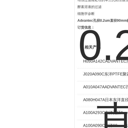
增强过滤难处理的革兰氏阳性微
酵素溶液的过滤
细胞学诊断
Advantec孔径0.2um直径90
订货信息：
相关产品
H050A142CADVAN
J020A090C东洋PTF
A010A047AADVAN
A080H047A日本东洋
A100A293C东洋孔径
A100A090C东洋90m