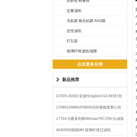
层析纸 称量纸
定量滤纸
无机膜 氧化铝膜 AAO膜
定性滤纸
打孔器
玻璃纤维滤纸/滤膜
点击更多分类
新品推荐
G7005-60061安捷伦Agilent GC/MS灯丝
配件
17089109WHATMAN沃特曼梯度离心培
养基
17764-Q赛多利斯Minisart RC25针头滤器
4040050德国MN 玻璃纤维过滤纸