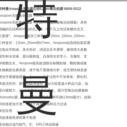
沃特曼Anopore无机膜孔径0.2um氧化铝膜
6809-5522
Anopore无机氧化铝膜（AAO）
Anopore无机氧化铝膜（又称AAO或阳极氧化铝模板）具有
精确的孔结构和均匀的孔分布，每个孔之间没有横向交叉，
孔密度*。Anopore提供三种孔径：20nm, 100nm, 200nm，
三种直径：13mm, 25mm和47mm。Anopore由高纯铝基质通
过电化学制成，亲水性好，润湿后呈半透明，兼容绝大多数
溶剂和水溶液，蛋白吸附低、自身荧光非常小、无毒性、支
持细胞生长。Anopore能高效滤除目标颗粒物，颗粒物或微
生物截留在膜表面，便于电子显微镜分析，或无需转移直接
用光学显微镜观察。Anopore生产过程中不加单体、塑化剂、
表面活性剂、胶黏剂或润湿剂，zui大程度减小样品污染，低
蛋白吸附力，zui大程度减少样品损失。圆片型氧化铝膜被称
为Anodisc膜，或在边缘加聚丙烯支撑环(除13mm圆片)，拾取
和转移更加方便，也适于真空抽滤和压力过滤
典型应用
高效液相色谱和离子色谱
流动相过滤与脱气、IC、HPLC样品制备