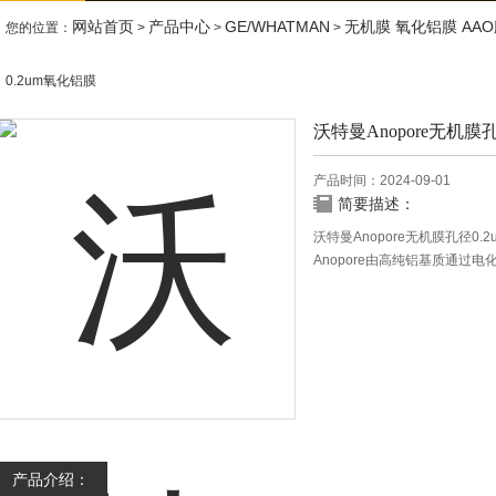
网站首页
产品中心
GE/WHATMAN
无机膜 氧化铝膜 AA
您的位置：
>
>
>
0.2um氧化铝膜
沃特曼Anopore无机膜
产品时间：2024-09-01
简要描述：
沃特曼Anopore无机膜孔径0.
Anopore由高纯铝基质通
多数
溶剂和水溶液，蛋白吸附低、
产品介绍：