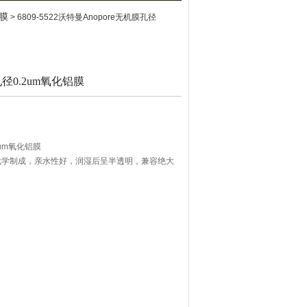
O膜
> 6809-5522沃特曼Anopore无机膜孔径
孔径0.2um氧化铝膜
2um氧化铝膜
过电化学制成，亲水性好，润湿后呈半透明，兼容绝大
自身荧光非常小、无毒性、支持细胞生长。