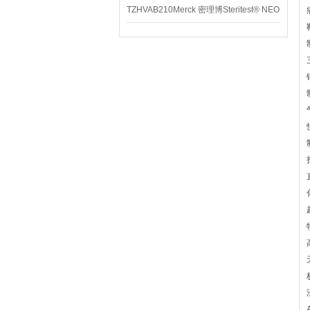
TZHVAB210Merck 密理博Steritest® NEO
设备