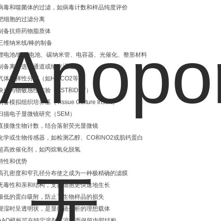
病毒和噬菌体的过滤，如病毒计数和样品纯度评价
靶细胞的过滤分离
制备抗癌药物脂质体
三维纳米线/棒的制备
锂电池/燃料电池、碳纳米管、电容器、光催化、整形材料
制备离子选择通道或纳米通道
气体选择性分离（如H2,CO2等）
快速药物敏感性实验（AST和DST）
制备模拟组织培养基（Tissue Culture Insert）
扫描电子显微镜研究（SEM）
直接微生物计数，结合落射荧光显微镜
化学或生物传感器，如检测乙醇、CO和NO2或肌钙蛋白
超高效催化剂，如丙烷氧化脱氢
特性和优势
高孔密度和窄孔径分布使之成为一种极精确的滤膜
无毒性和亲和结构，支持细胞更快速地生长
极低的蛋白吸附，防止了生物样品的损失
浸湿时呈透明状，是显微镜分析的理想载体
AAO模板可在特定溶剂下溶解而保留内部结构