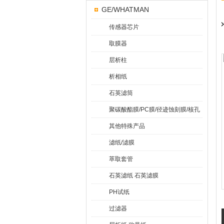
GE/WHATMAN
传感器芯片
取膜器
层析柱
析相纸
石英滤筒
聚碳酸酯膜/PC膜/径迹蚀刻膜/核孔
膜
其他特殊产品
滤纸/滤膜
萃取套管
石英滤纸 石英滤膜
PH试纸
过滤器