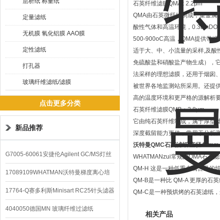
层析纸 称量纸
石英纤维滤膜QMA : 2.2μm
QMA由石英微纤维制成，重金属
定量滤纸
酸性气体和高温环境，0.3umDOP
无机膜 氧化铝膜 AAO膜
500-900oC高温，QMA提供
定性滤纸
适于大、中、小流量的采样,及酸
免硫酸盐和硝酸盐产物生成），它是P
打孔器
法采样的理想滤膜，还用于烟囱
玻璃纤维滤纸/滤膜
被世界各地监测站所采用。还提供
高的温度环境和更严格的源解析
点击更多分类
石英纤维滤膜QMB：2.8μm
它由纯石英纤维制成，属于厚型滤
新品推荐
深度截留能力更佳，常用于分析
沃特曼QMC石英滤纸 直径47mm
G7005-60061安捷伦Agilent GC/MS灯丝
WHATMANzui常规的QMA石英
QM-H 这是一种低重金属含量的
配件
17089109WHATMAN沃特曼梯度离心培
QM-B是一种比 QM-A 更厚
养基
17764-Q赛多利斯Minisart RC25针头滤器
QM-C是一种预烘烤的石英滤纸
4040050德国MN 玻璃纤维过滤纸
相关产品