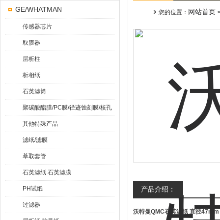
GE/WHATMAN
网站首页
您的位置：
传感器芯片
取膜器
层析柱
析相纸
石英滤筒
聚碳酸酯膜/PC膜/径迹蚀刻膜/核孔
膜
其他特殊产品
滤纸/滤膜
萃取套管
石英滤纸 石英滤膜
PH试纸
产品介绍：
过滤器
沃特曼QMC石英滤纸 直径47mm