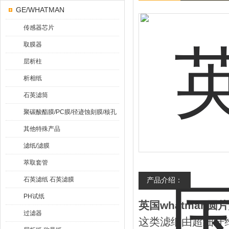
GE/WHATMAN
传感器芯片
取膜器
层析柱
析相纸
石英滤筒
聚碳酸酯膜/PC膜/径迹蚀刻膜/核孔
膜
其他特殊产品
滤纸/滤膜
萃取套管
石英滤纸 石英滤膜
产品介绍：
PH试纸
英国whatman圆
过滤器
这类滤纸由超细纤