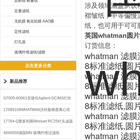
层析纸 称量纸
涉及领域涵盖从饮
定量滤纸
褶皱纸，中等偏慢
无机膜 氧化铝膜 AAO膜
纸，也可用于可可
定性滤纸
英国whatman圆
打孔器
订货信息：
whatman 滤膜
玻璃纤维滤纸/滤膜
8标准滤纸,圆片,
点击更多分类
whatman 滤膜
新品推荐
8标准滤纸,圆片,
whatman 滤膜
G7005-60061安捷伦Agilent GC/MS灯丝
8标准滤纸,圆片,
配件
17089109WHATMAN沃特曼梯度离心培
whatman 滤膜
养基
17764-Q赛多利斯Minisart RC25针头滤器
8标准滤纸,圆片,
whatman 滤膜
4040050德国MN 玻璃纤维过滤纸