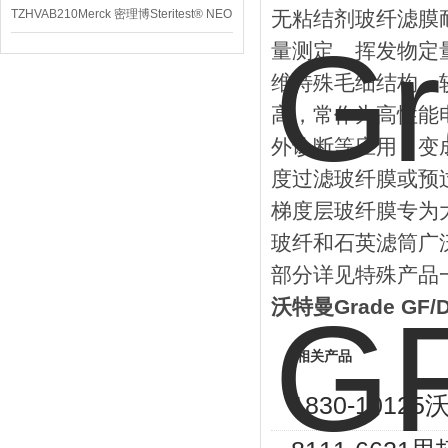
TZHVAB210Merck 密理博Steritest® NEO
无粘结剂玻纤滤膜
量测定、挥发物定量
设备
维特殊毛细结构，
高，常作为高性能
外诊断等应用，变成
度过滤玻纤膜或预过
梯度层玻纤膜专为大
玻纤和石英滤筒广
部分详见特殊产品
沃特曼Grade GF
相关产品
1830-101