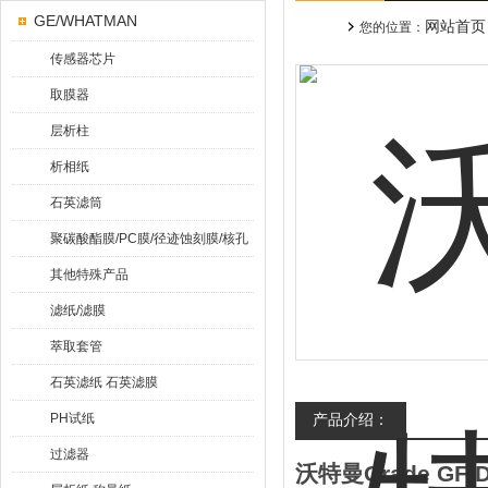
GE/WHATMAN
网站首页
您的位置：
传感器芯片
取膜器
层析柱
析相纸
石英滤筒
聚碳酸酯膜/PC膜/径迹蚀刻膜/核孔
膜
其他特殊产品
滤纸/滤膜
萃取套管
石英滤纸 石英滤膜
PH试纸
产品介绍：
过滤器
沃特曼Grade GF