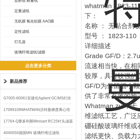
层析纸 称量纸
whatman 1823-
定量滤纸
下：
无机膜 氧化铝膜 AAO膜
名称 ： 无黏合剂玻璃
定性滤纸
型号 ： 1823-110
打孔器
详细描述
玻璃纤维滤纸/滤膜
Grade GF/D：2.7
流速相当快，在相
点击更多分类
较厚，具有较强的
新品推荐
GF/D为保留细小
供了非常有效的预
G7005-60061安捷伦Agilent GC/MS灯丝
Whatman zu
配件
17089109WHATMAN沃特曼梯度离心培
维滤纸工艺，广泛
养基
17764-Q赛多利斯Minisart RC25针头滤器
硼硅酸玻璃纤维或
4040050德国MN 玻璃纤维过滤纸
滤纸更快、负载力