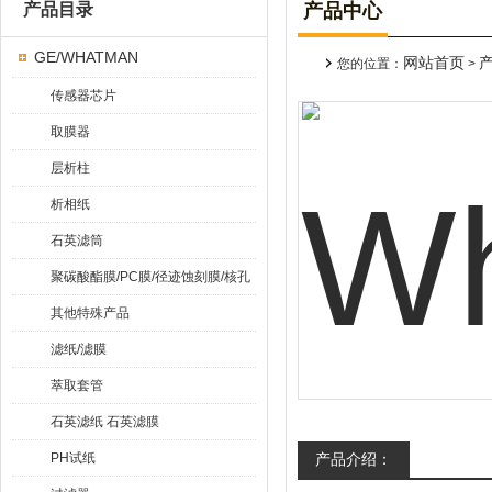
产品目录
产品中心
GE/WHATMAN
网站首页
您的位置：
>
传感器芯片
取膜器
层析柱
析相纸
石英滤筒
聚碳酸酯膜/PC膜/径迹蚀刻膜/核孔
膜
其他特殊产品
滤纸/滤膜
萃取套管
石英滤纸 石英滤膜
PH试纸
产品介绍：