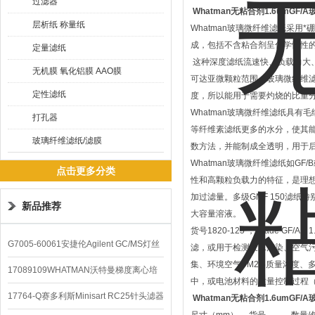
过滤器
Whatman无粘合剂1.6umGF
层析纸 称量纸
Whatman玻璃微纤维滤纸采用
成，包括不含粘合剂呈化学惰性
定量滤纸
这种深度滤纸流速快、负载力大
无机膜 氧化铝膜 AAO膜
可达亚微颗粒范围。玻璃微纤维滤
定性滤纸
度，所以能用于需要灼烧的比重
Whatman玻璃微纤维滤纸具有
打孔器
等纤维素滤纸更多的水分，使其
玻璃纤维滤纸/滤膜
数方法，并能制成全透明，用于
Whatman玻璃微纤维滤纸如GF/
点击更多分类
性和高颗粒负载力的特征，是理
加过滤量。多级GMF 150滤纸
新品推荐
大容量溶液。
货号1820-125 ，Grade
G7005-60061安捷伦Agilent GC/MS灯丝
滤，或用于检测废水污染、空气污
集、环境空气PM2.5质量浓度、
配件
17089109WHATMAN沃特曼梯度离心培
中，或电池材料的质量控制过程（
养基
17764-Q赛多利斯Minisart RC25针头滤器
Whatman无粘合剂1.6umGF