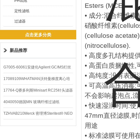
PH试纸
Esters (MCE)
定性滤纸
• 成分:混合纤维素酯(Mi
过滤器
硝酸纤维素(cellulo
(cellulose ace
点击更多分类
(nitrocellulose).
新品推荐
• 高度多孔结构提
• 高蛋白质捆绑性
G7005-60061安捷伦Agilent GC/MS灯丝
• 高纯度:没有表面活性剂
配件
17089109WHATMAN沃特曼梯度离心培
• 可高温高压消毒:
养基
17764-Q赛多利斯Minisart RC25针头滤器
不会影响起泡点,流
4040050德国MN 玻璃纤维过滤纸
• 快速湿润时间:使用1
TZHVAB210Merck 密理博Steritest® NEO
47mm直径滤膜,时
用途
设备
• 标准滤膜可使用