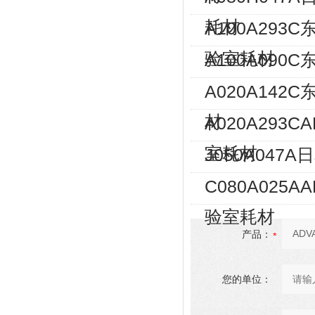
耗材
A100A293
验室耗材
A100A090
A020A14
材
A020A293
室耗材
J050A04
C080A025
验室耗材
产品：
您的单位：