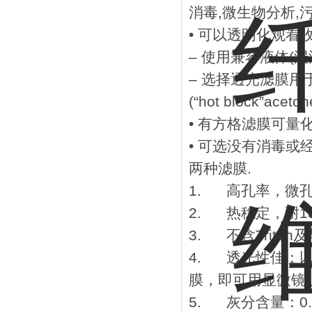
消毒,微生物分析,
• 可以透明化观看
– 使用兼容液体(浸油(im
– 选择透光滤膜用
(“hot block”aceto
• 有方格滤膜可量
• 可选没有消毒或经环氧
两种滤膜.
1. 高孔率，微孔
2. 热稳定，耐1
3. 不含Trito
4. 透光性佳：以R.I
膜，即可用显微镜
5. 灰分含量：0.