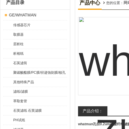
产品目录
产品中心
网
您的位置：
GE/WHATMAN
传感器芯片
取膜器
层析柱
析相纸
石英滤筒
聚碳酸酯膜/PC膜/径迹蚀刻膜/核孔
膜
其他特殊产品
滤纸/滤膜
萃取套管
石英滤纸 石英滤膜
产品介绍：
PH试纸
whatman孔径0.2um硝酸纤维滤