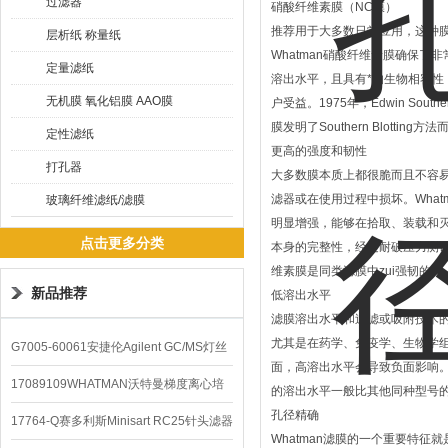
过滤器
硝酸纤维素膜（NC膜）
推荐用于大多数日常应用，这种
层析纸 称量纸
Whatman硝酸纤维素膜确保了
定量滤纸
溶出水平，且具有*的生物相容性，
无机膜 氧化铝膜 AAO膜
户受益。1975年，Edwin Sout
膜发明了Southern Blotting
定性滤纸
更高的强度和韧性
打孔器
大多数膜本质上都很脆而且不容
滤器或在使用过程中损坏。What
玻璃纤维滤纸/滤膜
明显增强，能够在拾取、装载和
点击更多分类
本身的完整性，经过耐破压力测试和
维素膜是同类滤膜中zui强韧的。
新品推荐
低溶出水平
滤膜溶出水平和过滤或吸附技术
尤其是在药学、免疫学、生物学
G7005-60061安捷伦Agilent GC/MS灯丝
面，高溶出水平会导致负面影响。W
配件
17089109WHATMAN沃特曼梯度离心培
的溶出水平一般比其他同种型号
孔径精确
养基
17764-Q赛多利斯Minisart RC25针头滤器
Whatman滤膜的一个重要特征