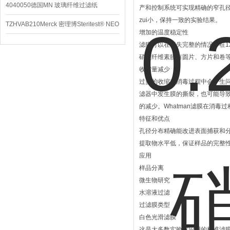
4040050德国MN 玻璃纤维过滤纸
产和控制系统可实现精确的窄孔
zui小，保持一致的实验结果。
TZHVAB210Merck 密理博Steritest® NEO
增加的温度稳定性
设备
滤膜可以在不失完整的情况下在1
硝酸纤维素膜有圆片、方片和卷
收缩量减少
过多的收缩在消毒过程中会产生
滤器中发生膜的撕裂，也可能导
的减少。Whatman滤膜在消毒
特征和优点
孔径分布精确能改进表面捕获和
提取物水平低，保证样品的完整
应用
样品分离
微生物研究
水溶液过滤
过滤膜类型
白色光滑滤膜
这是大多数实验室应用的标准滤膜，用于