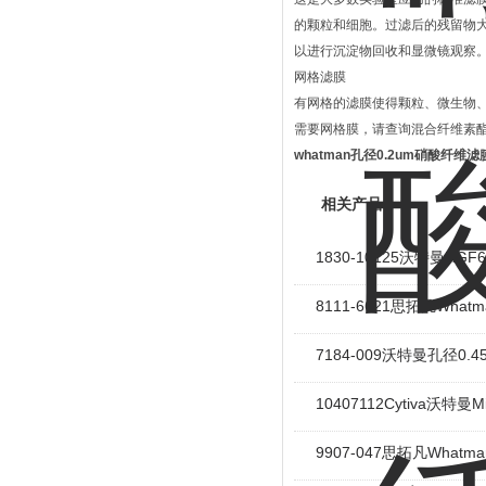
的颗粒和细胞。过滤后的残留物
以进行沉淀物回收和显微镜观察
网格滤膜
有网格的滤膜使得颗粒、微生物
需要网格膜，请查询混合纤维素
whatman孔径0.2um硝酸纤维滤
相关产品
1830-10125沃特曼HG
8111-6621思拓凡Wh
7184-009沃特曼孔径0
10407112Cytiva沃特曼M
9907-047思拓凡Whatm