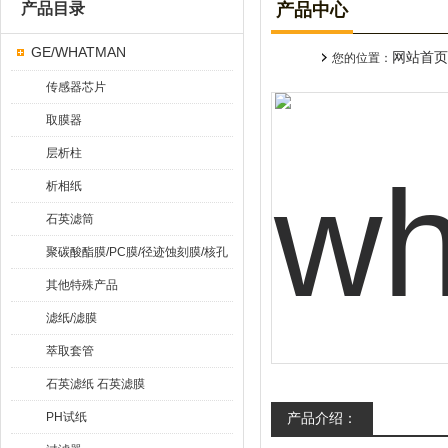
产品目录
产品中心
GE/WHATMAN
网站首页
您的位置：
传感器芯片
取膜器
层析柱
析相纸
石英滤筒
聚碳酸酯膜/PC膜/径迹蚀刻膜/核孔
膜
其他特殊产品
滤纸/滤膜
萃取套管
石英滤纸 石英滤膜
PH试纸
产品介绍：