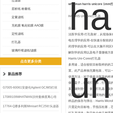
过滤器
whatman harris unicore 
层析纸 称量纸
HARRIS Unicore打孔器
定量滤纸
无机膜 氧化铝膜 AAO膜
应用：
定性滤纸
法医学应用-打孔取材，从现场保
电生理学的应用-在快速分裂前的
打孔器
药理学的应用-可以在大脑不同
玻璃纤维滤纸/滤膜
解剖学的应用以及电子显微镜方
Harris Uni-Cores打孔器
点击更多分类
多用途，适合较软目标取样的的
置。此产品单独无菌包装，可以一
新品推荐
使用方法：对于很多法医学的样
保护盖子，捏紧打孔器，打孔器
G7005-60061安捷伦Agilent GC/MS灯丝
直至碰到垫子。拿起打孔器，取到
切片取样后置于硅烷浸泡的滤纸片
配件
17089109WHATMAN沃特曼梯度离心培
样品的保存与弹出：Harris 
养基
17764-Q赛多利斯Minisart RC25针头滤器
只需定向目标地，手指压柱塞，