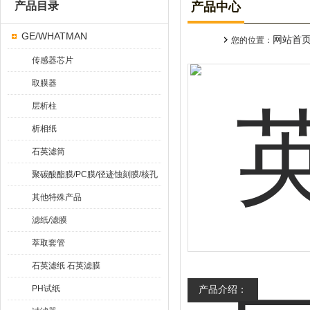
产品目录
产品中心
GE/WHATMAN
网站首
您的位置：
传感器芯片
取膜器
层析柱
析相纸
石英滤筒
聚碳酸酯膜/PC膜/径迹蚀刻膜/核孔
膜
其他特殊产品
滤纸/滤膜
萃取套管
石英滤纸 石英滤膜
PH试纸
产品介绍：