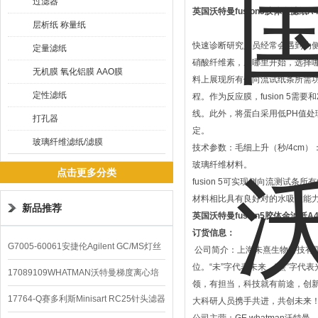
过滤器
英国沃特曼fusion5胶体金滤纸A
层析纸 称量纸
快速诊断研究人员经常会遇到为侧
定量滤纸
硝酸纤维素，从哪里开始，选择哪个材
无机膜 氧化铝膜 AAO膜
料上展现所有侧向流试纸条所需功
定性滤纸
程。作为反应膜，fusion 5
线。此外，将蛋白采用低PH值处理
打孔器
定。
玻璃纤维滤纸/滤膜
技术参数：毛细上升（秒/4cm）：
玻璃纤维材料。
点击更多分类
fusion 5可实现侧向流测试条
材料相比具有良好对的水吸收能
新品推荐
英国沃特曼fusion5胶体金滤纸A
订货信息：
G7005-60061安捷伦Agilent GC/MS灯丝
公司简介：上海未熹生物科技有限公
位。“未”字代表未来，“熹”字
配件
17089109WHATMAN沃特曼梯度离心培
领，有担当，科技就有前途，创
养基
17764-Q赛多利斯Minisart RC25针头滤器
大科研人员携手共进，共创未来