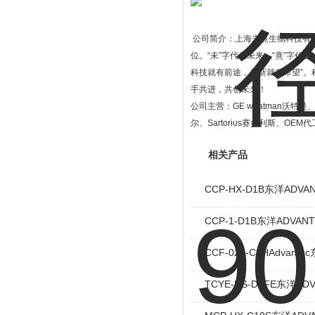
公司简介：上海未熹生物科技有
位。
“
未
”
字代表未来，
“
熹
”
字代表
科技就有前途，创新就有希望
”
。
手共进，共创未来！
公司主营：
GE whatman
沃特曼
尔、
Sartorius
赛多利斯、
OEM
代
相关产品
CCP-HX-D1B东洋ADV
CCP-1-D1B东洋ADVA
CCF-020-C1HAdva
TCYE-HS-D1FE东洋A