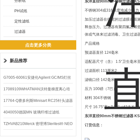
分析纸
东洋直径90mm不锈钢过滤器
KS
不锈钢304或316限度地减少阻
PH试纸
加压过滤器在很宽的过滤膜表面施
定性滤纸
释放压力。过滤器有聚四氟乙烯垫
过滤器
体或气体来过滤消毒。卫生过滤器
产品规格
点击更多分类
预滤器直径 124毫米
新品推荐
适配器尺寸（含） 1.5“卫生毫米至
过滤面积 113厘米2
G7005-60061安捷伦Agilent GC/MS灯丝
滤镜口径 142毫米
配件
压力 100磅（7巴）
17089109WHATMAN沃特曼梯度离心培
材料 304不锈钢
养基
17764-Q赛多利斯Minisart RC25针头滤器
尺寸 16.75“高x 7.25”（42.5 X
4040050德国MN 玻璃纤维过滤纸
东洋直径90mm不锈钢过滤器
KS
TZHVAB210Merck 密理博Steritest® NEO
订货信息：
设备