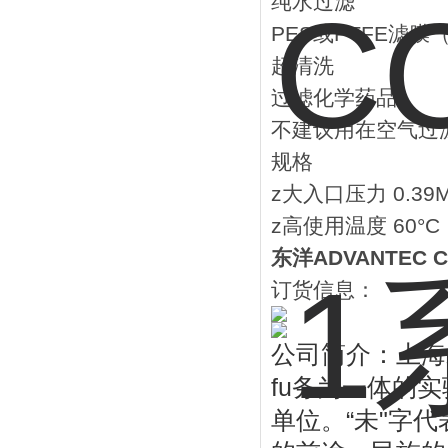
纯水过滤
PES或PTFE滤膜
超清洗
过滤化学药品
不建议用在空气过
规格
z大入口压力 0.39
z高使用温度 60°C
东洋ADVANTEC
订货信息：
公司简介：上海
fu
务为一体的实
“
"
单位。
未
字代