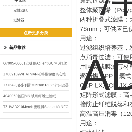
囊式过滤器
PH试纸
整体聚丙烯（Poly
定性滤纸
两种折叠式滤膜；
过滤器
78mm；可供应已
点击更多分类
用途：
过滤组织培养基，
新品推荐
点消毒过滤；可使
G7005-60061安捷伦Agilent GC/MS灯丝
用同类滤膜滤芯材
配件
17089109WHATMAN沃特曼梯度离心培
聚丙烯（PP）囊式
CCP-LX,CCP-JX,
养基
17764-Q赛多利斯Minisart RC25针头滤器
矩阵形式滤膜：高
4040050德国MN 玻璃纤维过滤纸
接防止纤维脱落和
TZHVAB210Merck 密理博Steritest® NEO
高温高压消毒（120
设备
用途：