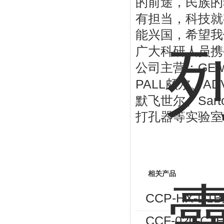
的前途，民族的
有担当，科技就
能兴国，希望我
广大科研人员携
GE 
公司主营：
PALL
AD
颇尔、
Sart
默飞世尔、
打孔器等实验室
相关产品
CCP-HX-D
CCF-020-