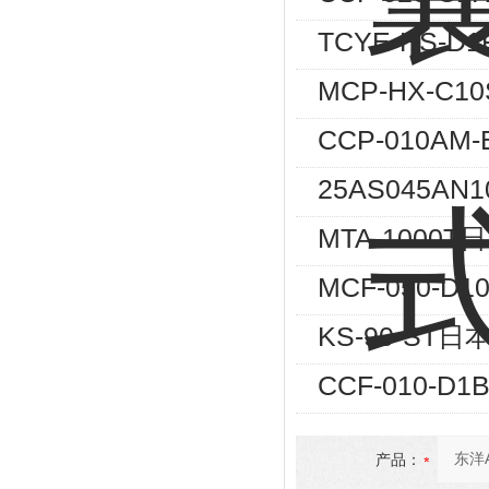
TCYE-HS-
MCP-HX-C
CCP-010A
25AS045A
MTA-100
MCF-050-
KS-90-S
CCF-010-
产品：