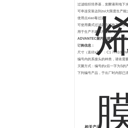
过滤组织培养基，发酵液和地下
可串连安装达到zui大限度生产能
使用点xiao毒过滤
可使用囊式过滤器在试验工厂/原
用于生产不建议用在空气过滤
ADVANTEC聚丙烯膜囊式滤器孔
订购信息：
尺寸（直径x高）：C1 77x102mm,D
编号内的系接头的种类，请依需要选择下列代
灭菌方式：编号的z后一字为S的
下列编号产品，于出厂时内部已清洗过：C
相关产品