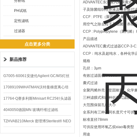
分析纸
ADVANTEC东洋聚丙烯膜囊式滤器CC
子及除菌组织培养液及培养基过
PH试纸
CCF : PTFE（聚四氟乙烯）酸
定性滤纸
用空气之除去粒子及细菌、养殖
过滤器
CCP : Polypropylen
产品描述
点击更多分类
ADVANTEC囊式过滤器CCP-3-C
CCP：纯水及超纯水，各种化学
新品推荐
规格
孔径：3μm
有效过滤面积：650cm²
G7005-60061安捷伦Agilent GC/MS灯丝
囊式过滤
配件
17089109WHATMAN沃特曼梯度离心培
全聚丙烯外壳，坚固耐用，化学
三种滤膜式和两种折叠式滤膜
养基
17764-Q赛多利斯Minisart RC25针头滤器
大范围保留孔径大小
4040050德国MN 玻璃纤维过滤纸
全系列有三种不同长度尺寸可供
标准直径78mm
TZHVAB210Merck 密理博Steritest® NEO
可供应使用环氧乙烷xiao毒类型
设备
用途