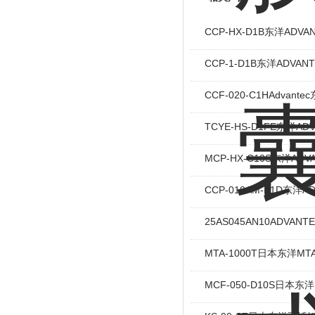
CCP-HX-D1B东洋ADV
CCP-1-D1B东洋ADVA
CCF-020-C1HAdva
TCYE-HS-D1FE东洋A
MCP-HX-C10S东洋AD
CCP-010AM-E1D东洋
25AS045AN10ADVA
MTA-1000T日本东洋
MCF-050-D10S日本