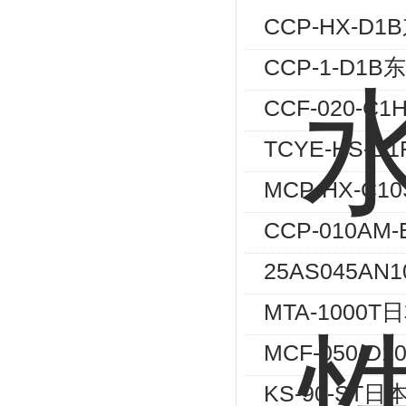
CCP-HX-D
CCP-1-D1
CCF-020-
TCYE-HS-
MCP-HX-C
CCP-010A
25AS045A
MTA-100
MCF-050-
KS-90-S