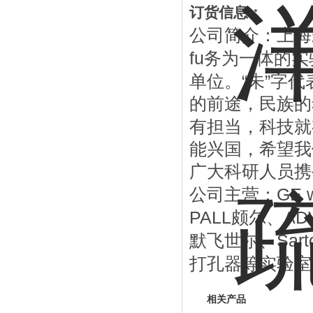
订货信息：
公司简介：上海
fu
务为一体的实
“
”
单位。
未
字代
的前途，民族的
有担当，科技就
能兴国，希望我
广大科研人员携
GE 
公司主营：
PALL
AD
颇尔、
Sart
默飞世尔、
打孔器等实验室
相关产品