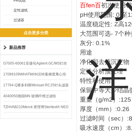
PH试纸
百fen百
初次使用棉
定性滤纸
pH使用范围: 0 至1
过滤器
温度稳定性: Z高12
大范围可选- 7个种
点击更多分类
灰分: 0.1%
新品推荐
用途
净化和去掉沉淀物
G7005-60061安捷伦Agilent GC/MS灯丝
定性分析预处理
配件
17089109WHATMAN沃特曼梯度离心培
特性和使用:
养基
17764-Q赛多利斯Minisart RC25针头滤器
保留中等大少结晶微
4040050德国MN 玻璃纤维过滤纸
重量（g/m2）:125
TZHVAB210Merck 密理博Steritest® NEO
厚度（mm）:0.26
过滤时间（sec）:8
设备
吸水速度（cm）:8.