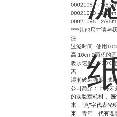
00021087 - 2
00021090 - 2
00021095 - 2
****其他尺寸请与我们
注
过滤时间- 使用10c
高,10cm2面积
吸水速度- 在20
离.
湿润破裂强度- 滤纸
公司简介：上海未
的实验室耗材
、医
来，
“
熹
”
字代表光
来，青年一代有理