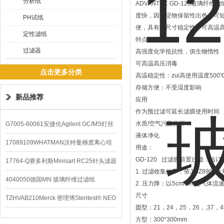
分析纸
ADVANTEC GD-120玻
度快，因沉淀物保留性出色，可短
PH试纸
便，具有的尺寸稳定性，可高温高压
定性滤纸
特点
过滤器
高强度化学抵抗性，俱生物惰性
可高温高压消毒
点击更多分类
高温稳定性：zui高使用温度500
存储方便：不受湿度影响
新品推荐
应用
作为预过滤可延长滤膜使用时间
水质/空气污染分析
G7005-60061安捷伦Agilent GC/MS灯丝
液体净化
配件
17089109WHATMAN沃特曼梯度离心培
用途：
GD-120 过滤膜前置过滤，临
养基
17764-Q赛多利斯Minisart RC25针头滤器
1. 过滤收集效率：依JISZ890
4040050德国MN 玻璃纤维过滤纸
2. 压力降：以5cm/sec之气体
尺寸
TZHVAB210Merck 密理博Steritest® NEO
圆型：21，24，25，26，,37，4
设备
方型：300*300mm