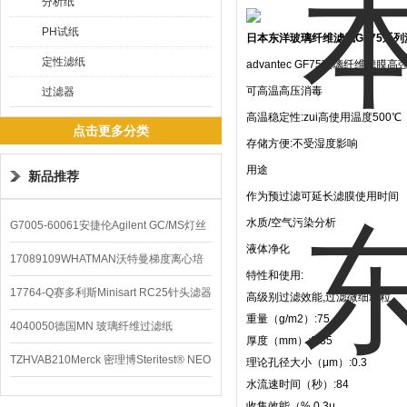
分析纸
PH试纸
日本东洋玻璃纤维滤纸GF75系列
定性滤纸
advantec GF75玻璃纤维滤
可高温高压消毒
过滤器
高温稳定性:zui高使用温度500℃
点击更多分类
存储方便:不受湿度影响
用途
新品推荐
作为预过滤可延长滤膜使用时间
水质/空气污染分析
G7005-60061安捷伦Agilent GC/MS灯丝
液体净化
配件
17089109WHATMAN沃特曼梯度离心培
特性和使用:
养基
17764-Q赛多利斯Minisart RC25针头滤器
高级别过滤效能,过滤微细颗粒
重量（g/m2）:75
4040050德国MN 玻璃纤维过滤纸
厚度（mm）:0.35
TZHVAB210Merck 密理博Steritest® NEO
理论孔径大小（μm）:0.3
水流速时间（秒）:84
设备
收集效能（% 0.3μ