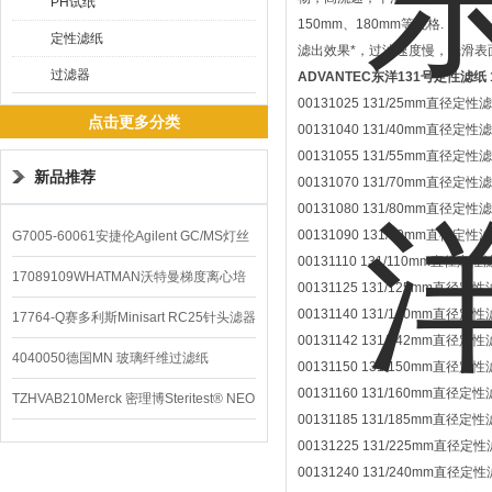
PH试纸
150mm、180mm等规格.
定性滤纸
滤出效果*，过滤速度慢，光滑
过滤器
ADVANTEC东洋131号定性滤纸
00131025 131/25mm直径定性滤
点击更多分类
00131040 131/40mm直径定性滤
00131055 131/55mm直径定性滤
新品推荐
00131070 131/70mm直径定性滤
00131080 131/80mm直径定性滤
00131090 131/90mm直径定性滤
G7005-60061安捷伦Agilent GC/MS灯丝
00131110 131/110mm直径定性
配件
17089109WHATMAN沃特曼梯度离心培
00131125 131/125mm直径定性
00131140 131/140mm直径定性
养基
17764-Q赛多利斯Minisart RC25针头滤器
00131142 131/142mm直径定性
4040050德国MN 玻璃纤维过滤纸
00131150 131/150mm直径定性
00131160 131/160mm直径定性
TZHVAB210Merck 密理博Steritest® NEO
00131185 131/185mm直径定性
设备
00131225 131/225mm直径定性
00131240 131/240mm直径定性