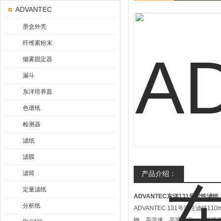
ADVANTEC
墨盒外壳
纤维素粉末
烟雾固定器
漏斗
东洋培养皿
色谱纸
检测器
滤纸
滤膜
滤筒
产品介绍：
定量滤纸
ADVANTEC东洋131号定性滤纸
分析纸
ADVANTEC 131号定性滤纸1
物，高流速，平滑表面，一般硬度；