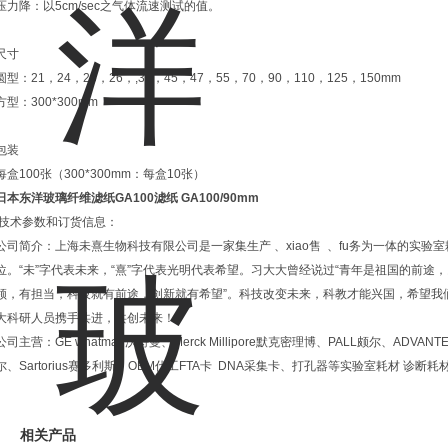
压力降：以5cm/sec之气体流速测试的值。
尺寸
圆型：21，24，25，26，,37，45，47，55，70，90，110，125，150mm
方型：300*300mm
包装
每盒100张（300*300mm：每盒10张）
日本东洋玻璃纤维滤纸GA100滤纸
GA100/90mm
技术参数和订货信息：
公司简介：上海未熹生物科技有限公司是一家集生产 、xiao售 、fu务为一体的实验室
位。“未”字代表未来，“熹”字代表光明代表希望。习大大曾经说过“青年是祖国的前
领，有担当，科技就有前途，创新就有希望”。科技改变未来，科教才能兴国，希望我
大科研人员携手共进，共创未来！
公司主营：GE whatman沃特曼、Merck Millipore默克密理博、PALL颇尔、ADVANTE
尔、Sartorius赛多利斯、OEM代工FTA卡 DNA采集卡、打孔器等实验室耗材 诊断耗
相关产品