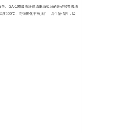
液等。GA-100玻璃纤维滤纸由极细的硼硅酸盐玻璃
温度500℃，高强度化学抵抗性，具生物惰性，吸