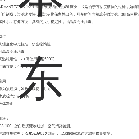
ADVANTEC GA-100玻璃纤维滤纸的过滤速度快，很适合于高粘度液体的过滤，如糖
纤维制成，过滤速度快，因沉淀物保留性出色，可短时间内完成高效过滤。zui高使用
湿性小，存储方便，具有的尺寸稳定性，可高温高压消毒。
特点
高强度化学抵抗性，俱生物惰性
可高温高压消毒
高温稳定性：zui高使用温度500℃
存储方便：不受湿度影响
应用
作为预过滤可延长滤膜使用时间
水质/空气污染分析
液体净化
用途：
GA-100 蛋白质沉淀物过滤，空气污染监测。
过滤收集效率：依JISZ8901之规定，以5cm/sec流速过滤的收集效率。