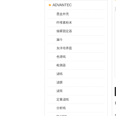
ADVANTEC
墨盒外壳
纤维素粉末
烟雾固定器
漏斗
东洋培养皿
色谱纸
检测器
滤纸
滤膜
滤筒
定量滤纸
分析纸