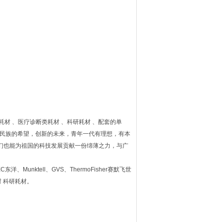
耗材 、医疗诊断类耗材 、科研耗材 、配套的单
途，民族的希望，创新的未来，青年一代有理想，有本
们也能为祖国的科技发展贡献一份绵薄之力，与广
C东洋、Munktell、GVS、ThermoFisher赛默飞世
材 科研耗材。