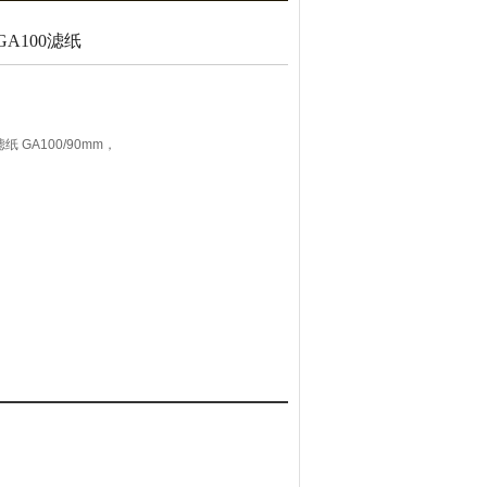
A100滤纸
 GA100/90mm，
0℃