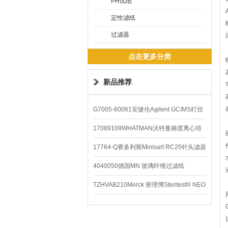
PH试纸
定性滤纸
过滤器
点击更多分类
新品推荐
G7005-60061安捷伦Agilent GC/MS灯丝
配件
17089109WHATMAN沃特曼梯度离心培
养基
17764-Q赛多利斯Minisart RC25针头滤器
4040050德国MN 玻璃纤维过滤纸
TZHVAB210Merck 密理博Steritest® NEO
设备